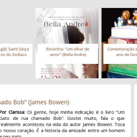
gá]: Saint Seiya
Resenha: "Um olhar de
Comemoração 
iros do Zodíaco
amor" (Bella Andre)
ano de Dea
mado Bob” (James Bowen)
Por Clarissa:
Oi gente, hoje minha indicação é o livro “Um
Gato de rua chamado Bob”. Gostei muito, fala o que
realmente aconteceu na vida do autor James Bowen. Toca
o nosso coração. É a historia da amizade entre um homem
e seu gato.