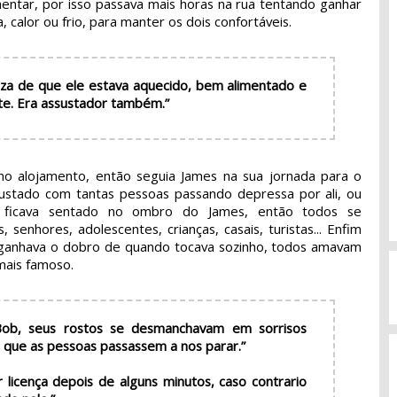
mentar, por isso passava mais horas na rua tentando ganhar
, calor ou frio, para manter os dois confortáveis.
za de que ele estava aquecido, bem alimentado e
nte. Era assustador também.”
no alojamento, então seguia James na sua jornada para o
sustado com tantas pessoas passando depressa por ali, ou
ficava sentado no ombro do James, então todos se
senhores, adolescentes, crianças, casais, turistas... Enfim
 ganhava o dobro de quando tocava sozinho, todos amavam
 mais famoso.
b, seus rostos se desmanchavam em sorrisos
 que as pessoas passassem a nos parar.”
 licença depois de alguns minutos, caso contrario