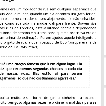
James era um morador de rua sem qualquer esperança que
sua vida ia mudar, quando um dia encontra um gato ferido,
enrolado no corredor de seu alojamento, ele não tinha ideia
de como sua vida iria mudar dali para frente. Bowen vive
nas ruas de Londres, estava lutando contra a dependência
química de heroína e a ultima coisa que ele precisava era de
um animal de estimação. Porem ajudou aquele inteligente e
fofo gato de rua, a quem batizou de Bob (porque era fã da
série de TV Twin Peaks)
“Há uma citação famosa que li em algum lugar. Ela
diz que recebemos segundas chances a cada dia
de nossas vidas. Elas estão ali para serem
agarradas, só que não costumamos agarrá-las.”
balhar muito, e sua forma de ganhar dinheiro era tocando
uito perigoso algumas vezes, e o dinheiro mal dava para se