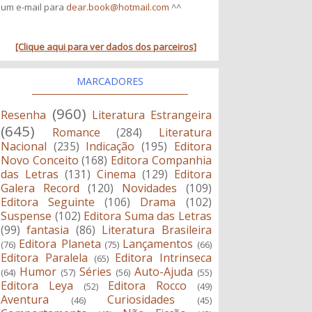
um e-mail para
dear.book@hotmail.com
^^
[Clique aqui para ver dados dos parceiros]
MARCADORES
(960)
Resenha
Literatura Estrangeira
(645)
Romance
(284)
Literatura
Nacional
(235)
Indicação
(195)
Editora
Novo Conceito
(168)
Editora Companhia
das Letras
(131)
Cinema
(129)
Editora
Galera Record
(120)
Novidades
(109)
Editora Seguinte
(106)
Drama
(102)
Suspense
(102)
Editora Suma das Letras
(99)
fantasia
(86)
Literatura Brasileira
Editora Planeta
Lançamentos
(76)
(75)
(66)
Editora Paralela
Editora Intrinseca
(65)
Humor
Séries
Auto-Ajuda
(64)
(57)
(56)
(55)
Editora Leya
Editora Rocco
(52)
(49)
Aventura
Curiosidades
(46)
(45)