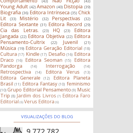
Comportamento
Não Ficção
(43)
(43)
Young Adult
Amazon
Distopia
(42)
(40)
(39)
Biografia
Editora Intrínseca
Chick
(36)
(35)
Lit
Mistério
Perspectivas
(33)
(32)
(32)
Editora Sextante
Editora Record
(31)
(29)
Cia das Letras.
HQ
Editora
(23)
(23)
Jangada
Editora Objetiva
Editora
(22)
(22)
Pensamento-Cultrix
Juvenil
(22)
(21)
Música
Editora Geração Editorial
(19)
(18)
Cultura
Kindle
Desafio
Editora
(17)
(17)
(16)
Draco
Editora Seoman
Editora
(16)
(15)
Pandorga
Interrogação
(14)
(14)
Retrospectiva
Editora Verus
(14)
(13)
Editora Generale
Editora Planeta
(12)
Brasil
Editora Fantasy
feminismo
(11)
(10)
Grupo Editorial Pensamento
Music
(10)
(9)
Trip
Jardim dos Livros
Editora Faro
(8)
(7)
Editorial
Verus Editora
(6)
(6)
VISUALIZAÇÕES DO BLOG
9,772,782