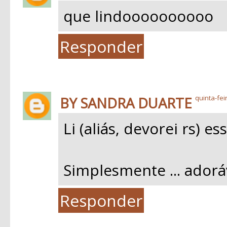
que lindoooooooooo
Responder
BY SANDRA DUARTE
quinta-fei
Li (aliás, devorei rs) e
Simplesmente ... adoráv
Responder