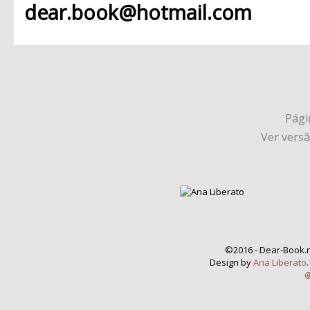
dear.book@hotmail.com
Págin
Ver vers
©2016 - Dear-Book.n
Design by
Ana Liberato
@