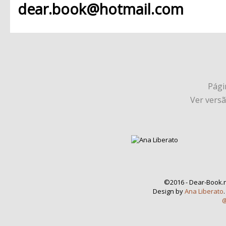
dear.book@hotmail.com
Págin
Ver vers
©2016 - Dear-Book.n
Design by
Ana Liberato
@