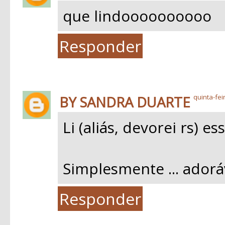
que lindoooooooooo
Responder
BY SANDRA DUARTE
quinta-fei
Li (aliás, devorei rs) e
Simplesmente ... adoráv
Responder