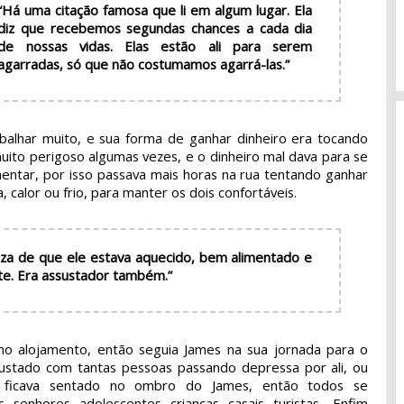
“Há uma citação famosa que li em algum lugar. Ela
diz que recebemos segundas chances a cada dia
de nossas vidas. Elas estão ali para serem
agarradas, só que não costumamos agarrá-las.”
balhar muito, e sua forma de ganhar dinheiro era tocando
uito perigoso algumas vezes, e o dinheiro mal dava para se
mentar, por isso passava mais horas na rua tentando ganhar
, calor ou frio, para manter os dois confortáveis.
za de que ele estava aquecido, bem alimentado e
nte. Era assustador também.”
no alojamento, então seguia James na sua jornada para o
sustado com tantas pessoas passando depressa por ali, ou
ficava sentado no ombro do James, então todos se
senhores, adolescentes, crianças, casais, turistas... Enfim