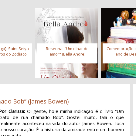
gá]: Saint Seiya
Resenha: "Um olhar de
Comemoração 
iros do Zodíaco
amor" (Bella Andre)
ano de Dea
mado Bob” (James Bowen)
Por Clarissa:
Oi gente, hoje minha indicação é o livro “Um
Gato de rua chamado Bob”. Gostei muito, fala o que
realmente aconteceu na vida do autor James Bowen. Toca
o nosso coração. É a historia da amizade entre um homem
e seu gato.