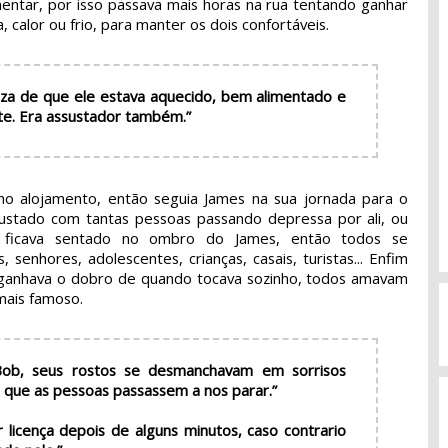
mentar, por isso passava mais horas na rua tentando ganhar
, calor ou frio, para manter os dois confortáveis.
za de que ele estava aquecido, bem alimentado e
nte. Era assustador também.”
no alojamento, então seguia James na sua jornada para o
sustado com tantas pessoas passando depressa por ali, ou
ficava sentado no ombro do James, então todos se
senhores, adolescentes, crianças, casais, turistas... Enfim
 ganhava o dobro de quando tocava sozinho, todos amavam
 mais famoso.
b, seus rostos se desmanchavam em sorrisos
 que as pessoas passassem a nos parar.”
 licença depois de alguns minutos, caso contrario