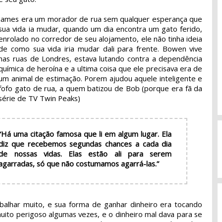
James era um morador de rua sem qualquer esperança que
sua vida ia mudar, quando um dia encontra um gato ferido,
enrolado no corredor de seu alojamento, ele não tinha ideia
de como sua vida iria mudar dali para frente. Bowen vive
nas ruas de Londres, estava lutando contra a dependência
química de heroína e a ultima coisa que ele precisava era de
um animal de estimação. Porem ajudou aquele inteligente e
fofo gato de rua, a quem batizou de Bob (porque era fã da
série de TV Twin Peaks)
“Há uma citação famosa que li em algum lugar. Ela
diz que recebemos segundas chances a cada dia
de nossas vidas. Elas estão ali para serem
agarradas, só que não costumamos agarrá-las.”
balhar muito, e sua forma de ganhar dinheiro era tocando
uito perigoso algumas vezes, e o dinheiro mal dava para se