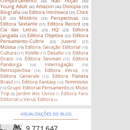
Comportamento
Não Ficção
(43)
(43)
Young Adult
Amazon
Distopia
(42)
(40)
(39)
Biografia
Editora Intrínseca
Chick
(36)
(35)
Lit
Mistério
Perspectivas
(33)
(32)
(32)
Editora Sextante
Editora Record
(31)
(29)
Cia das Letras.
HQ
Editora
(23)
(23)
Jangada
Editora Objetiva
Editora
(22)
(22)
Pensamento-Cultrix
Juvenil
(22)
(21)
Música
Editora Geração Editorial
(19)
(18)
Cultura
Kindle
Desafio
Editora
(17)
(17)
(16)
Draco
Editora Seoman
Editora
(16)
(15)
Pandorga
Interrogação
(14)
(14)
Retrospectiva
Editora Verus
(14)
(13)
Editora Generale
Editora Planeta
(12)
Brasil
Editora Fantasy
feminismo
(11)
(10)
Grupo Editorial Pensamento
Music
(10)
(9)
Trip
Jardim dos Livros
Editora Faro
(8)
(7)
Editorial
Verus Editora
(6)
(6)
VISUALIZAÇÕES DO BLOG
9,771,647