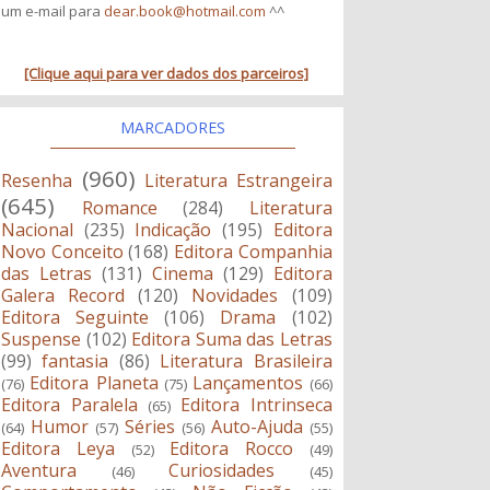
um e-mail para
dear.book@hotmail.com
^^
[Clique aqui para ver dados dos parceiros]
MARCADORES
(960)
Resenha
Literatura Estrangeira
(645)
Romance
(284)
Literatura
Nacional
(235)
Indicação
(195)
Editora
Novo Conceito
(168)
Editora Companhia
das Letras
(131)
Cinema
(129)
Editora
Galera Record
(120)
Novidades
(109)
Editora Seguinte
(106)
Drama
(102)
Suspense
(102)
Editora Suma das Letras
(99)
fantasia
(86)
Literatura Brasileira
Editora Planeta
Lançamentos
(76)
(75)
(66)
Editora Paralela
Editora Intrinseca
(65)
Humor
Séries
Auto-Ajuda
(64)
(57)
(56)
(55)
Editora Leya
Editora Rocco
(52)
(49)
Aventura
Curiosidades
(46)
(45)