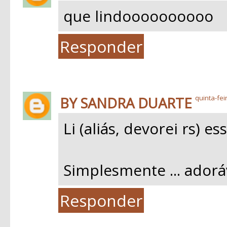
que lindoooooooooo
Responder
BY SANDRA DUARTE
quinta-fei
Li (aliás, devorei rs) e
Simplesmente ... adoráv
Responder