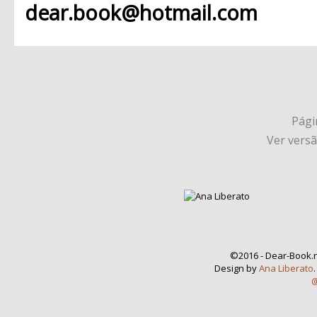
dear.book@hotmail.com
Págin
Ver vers
©2016 - Dear-Book.n
Design by
Ana Liberato
@