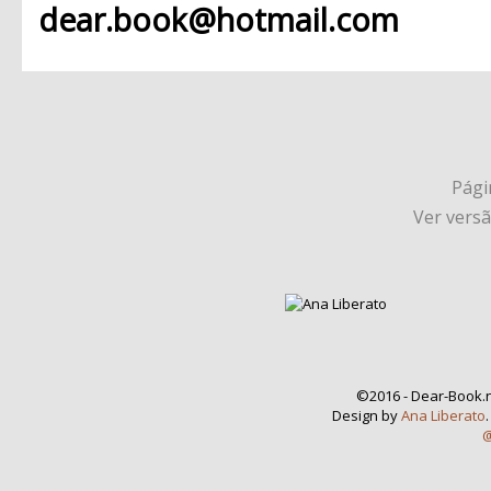
dear.book@hotmail.com
Págin
Ver vers
©2016 - Dear-Book.n
Design by
Ana Liberato
@