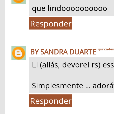
que lindoooooooooo
Responder
BY SANDRA DUARTE
quinta-fei
Li (aliás, devorei rs) e
Simplesmente ... adoráv
Responder