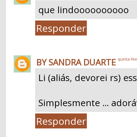
que lindoooooooooo
Responder
BY SANDRA DUARTE
quinta-fei
Li (aliás, devorei rs) e
Simplesmente ... adoráv
Responder