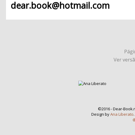
dear.book@hotmail.com
Págin
Ver vers
©2016 - Dear-Book.n
Design by
Ana Liberato
@