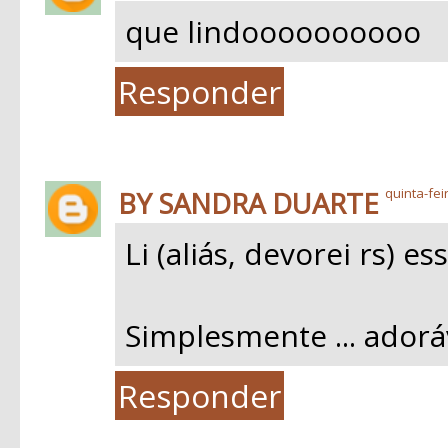
que lindoooooooooo
Responder
BY SANDRA DUARTE
quinta-fei
Li (aliás, devorei rs) e
Simplesmente ... adoráv
Responder