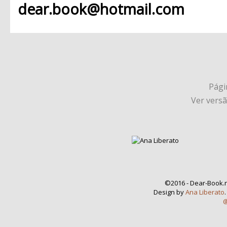
dear.book@hotmail.com
Págin
Ver vers
©2016 - Dear-Book.n
Design by
Ana Liberato
@