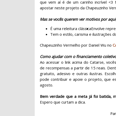
que vem aí é de um carinho incrível <3 
apostar neste projeto da Chapeuzinho Ve
Mas se vocês querem ver motivos por aqui,
É uma releitura clássica
Envolve repre
Tem o estilo, carisma e ilustrações 
Chapeuzinho Vermelho por Daniel Wu no
C
Como ajudar com o financiamento coletiv
Ao acessar o link acima do Catarse, vo
de recompensas a partir de 15 reais. Dent
gratuito, adesivo e outras ilustras. Esc
pode contribuir e apoie o projeto, que e
agosto.
Bem verdade que a meta já foi batida, m
Espero que curtam a dica.
Par