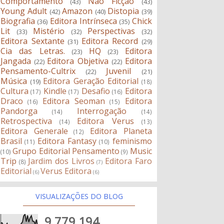
Comportamento
Não Ficção
(43)
(43)
Young Adult
Amazon
Distopia
(42)
(40)
(39)
Biografia
Editora Intrínseca
Chick
(36)
(35)
Lit
Mistério
Perspectivas
(33)
(32)
(32)
Editora Sextante
Editora Record
(31)
(29)
Cia das Letras.
HQ
Editora
(23)
(23)
Jangada
Editora Objetiva
Editora
(22)
(22)
Pensamento-Cultrix
Juvenil
(22)
(21)
Música
Editora Geração Editorial
(19)
(18)
Cultura
Kindle
Desafio
Editora
(17)
(17)
(16)
Draco
Editora Seoman
Editora
(16)
(15)
Pandorga
Interrogação
(14)
(14)
Retrospectiva
Editora Verus
(14)
(13)
Editora Generale
Editora Planeta
(12)
Brasil
Editora Fantasy
feminismo
(11)
(10)
Grupo Editorial Pensamento
Music
(10)
(9)
Trip
Jardim dos Livros
Editora Faro
(8)
(7)
Editorial
Verus Editora
(6)
(6)
VISUALIZAÇÕES DO BLOG
9,779,194