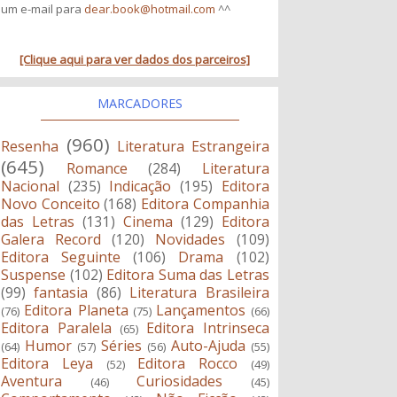
um e-mail para
dear.book@hotmail.com
^^
[Clique aqui para ver dados dos parceiros]
MARCADORES
(960)
Resenha
Literatura Estrangeira
(645)
Romance
(284)
Literatura
Nacional
(235)
Indicação
(195)
Editora
Novo Conceito
(168)
Editora Companhia
das Letras
(131)
Cinema
(129)
Editora
Galera Record
(120)
Novidades
(109)
Editora Seguinte
(106)
Drama
(102)
Suspense
(102)
Editora Suma das Letras
(99)
fantasia
(86)
Literatura Brasileira
Editora Planeta
Lançamentos
(76)
(75)
(66)
Editora Paralela
Editora Intrinseca
(65)
Humor
Séries
Auto-Ajuda
(64)
(57)
(56)
(55)
Editora Leya
Editora Rocco
(52)
(49)
Aventura
Curiosidades
(46)
(45)