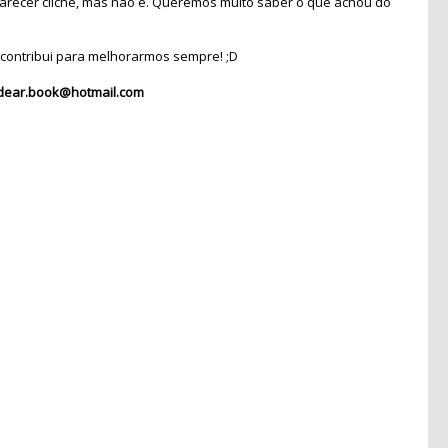
recer clichê, mas não é. Queremos muito saber o que achou do
contribui para melhorarmos sempre! ;D
dear.book@hotmail.com