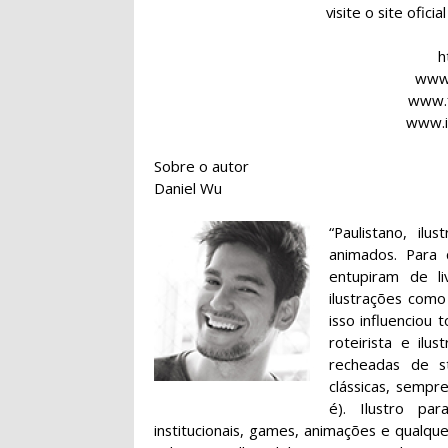
visite o site ofici
h
www.
www.
www.i
Sobre o autor
Daniel Wu
“Paulistano, il
animados. Para
entupiram de li
ilustrações como
isso influenciou
roteirista e ilu
recheadas de st
clássicas, semp
é). Ilustro par
institucionais, games, animações e qualqu