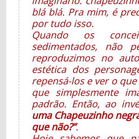
imaginário: chapeuzinho
blá blá. Pra mim, é pre
por tudo isso.
Quando os concei
sedimentados, não p
reproduzimos no auto
estética dos persona
repensá-los e ver o que 
que simplesmente im
padrão. Então, ao in
uma Chapeuzinho negra
que não?”
.
Hoje sabemos que pa