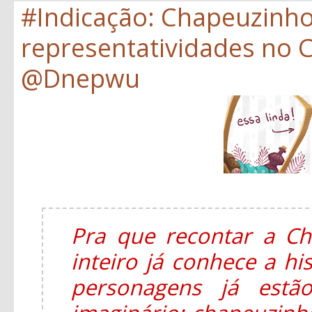
#Indicação: Chapeuzinh
representatividades no C
@Dnepwu
Pra que recontar a C
inteiro já conhece a hi
personagens já estã