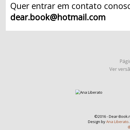
Quer entrar em contato conosc
dear.book@hotmail.com
Págin
Ver vers
©2016 - Dear-Book.n
Design by
Ana Liberato
@