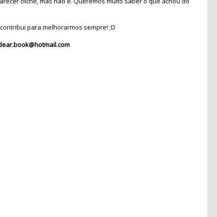
recer clichê, mas não é. Queremos muito saber o que achou do
contribui para melhorarmos sempre! ;D
dear.book@hotmail.com