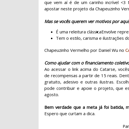
que vem aí é de um carinho incrível <3 
apostar neste projeto da Chapeuzinho Ve
Mas se vocês querem ver motivos por aqui,
É uma releitura clássica
Envolve repre
Tem o estilo, carisma e ilustrações 
Chapeuzinho Vermelho por Daniel Wu no
C
Como ajudar com o financiamento coletiv
Ao acessar o link acima do Catarse, vo
de recompensas a partir de 15 reais. Dent
gratuito, adesivo e outras ilustras. Esc
pode contribuir e apoie o projeto, que e
agosto.
Bem verdade que a meta já foi batida, m
Espero que curtam a dica.
Par