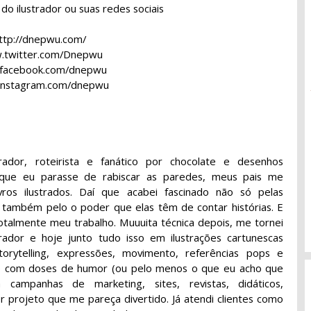
al do ilustrador ou suas redes sociais
ttp://dnepwu.com/
twitter.com/Dnepwu
facebook.com/dnepwu
nstagram.com/dnepwu
ustrador, roteirista e fanático por chocolate e desenhos
 que eu parasse de rabiscar as paredes, meus pais me
vros ilustrados. Daí que acabei fascinado não só pelas
 também pelo o poder que elas têm de contar histórias. E
 totalmente meu trabalho. Muuuita técnica depois, me tornei
strador e hoje junto tudo isso em ilustrações cartunescas
orytelling, expressões, movimento, referências pops e
re com doses de humor (ou pelo menos o que eu acho que
a campanhas de marketing, sites, revistas, didáticos,
er projeto que me pareça divertido. Já atendi clientes como