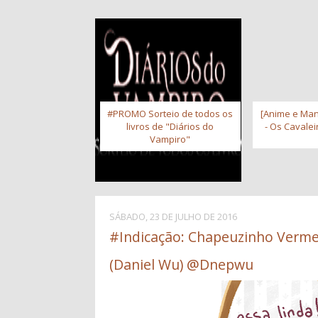
#PROMO Sorteio de todos os
[Anime e Man
livros de "Diários do
- Os Cavale
Vampiro"
SÁBADO, 23 DE JULHO DE 2016
#Indicação: Chapeuzinho Verme
(Daniel Wu) @Dnepwu