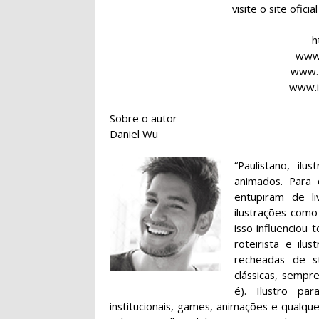
visite o site ofici
h
www.
www.
www.i
Sobre o autor
Daniel Wu
“Paulistano, il
animados. Para
entupiram de li
ilustrações como
isso influenciou
roteirista e ilu
recheadas de st
clássicas, semp
é). Ilustro par
institucionais, games, animações e qualqu