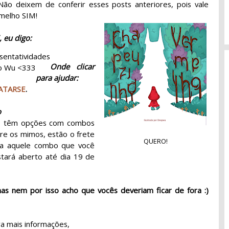
Não deixem de conferir esses posts anteriores, pois vale
rmelho SIM!
 eu digo:
sentatividades
Onde clicar
do Wu <333
para ajudar:
ATARSE
.
o
cês têm opções com combos
re os mimos, estão o frete
QUERO!
olha aquele combo que você
stará aberto até dia 19 de
as nem por isso acho que vocês deveriam ficar de fora :)
a mais informações,