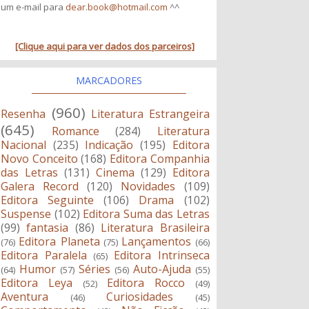
um e-mail para
dear.book@hotmail.com
^^
[Clique aqui para ver dados dos parceiros]
MARCADORES
(960)
Resenha
Literatura Estrangeira
(645)
Romance
(284)
Literatura
Nacional
(235)
Indicação
(195)
Editora
Novo Conceito
(168)
Editora Companhia
das Letras
(131)
Cinema
(129)
Editora
Galera Record
(120)
Novidades
(109)
Editora Seguinte
(106)
Drama
(102)
Suspense
(102)
Editora Suma das Letras
(99)
fantasia
(86)
Literatura Brasileira
Editora Planeta
Lançamentos
(76)
(75)
(66)
Editora Paralela
Editora Intrinseca
(65)
Humor
Séries
Auto-Ajuda
(64)
(57)
(56)
(55)
Editora Leya
Editora Rocco
(52)
(49)
Aventura
Curiosidades
(46)
(45)