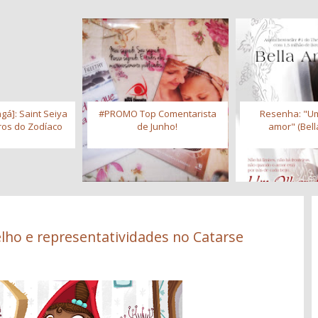
gá]: Saint Seiya
#PROMO Top Comentarista
Resenha: "Um
iros do Zodíaco
de Junho!
amor" (Bell
lho e representatividades no Catarse