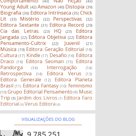
Comportamento
Não Ficção
(43)
(43)
Young Adult
Amazon
Distopia
(42)
(40)
(39)
Biografia
Editora Intrínseca
Chick
(36)
(35)
Lit
Mistério
Perspectivas
(33)
(32)
(32)
Editora Sextante
Editora Record
(31)
(29)
Cia das Letras.
HQ
Editora
(23)
(23)
Jangada
Editora Objetiva
Editora
(22)
(22)
Pensamento-Cultrix
Juvenil
(22)
(21)
Música
Editora Geração Editorial
(19)
(18)
Cultura
Kindle
Desafio
Editora
(17)
(17)
(16)
Draco
Editora Seoman
Editora
(16)
(15)
Pandorga
Interrogação
(14)
(14)
Retrospectiva
Editora Verus
(14)
(13)
Editora Generale
Editora Planeta
(12)
Brasil
Editora Fantasy
feminismo
(11)
(10)
Grupo Editorial Pensamento
Music
(10)
(9)
Trip
Jardim dos Livros
Editora Faro
(8)
(7)
Editorial
Verus Editora
(6)
(6)
VISUALIZAÇÕES DO BLOG
9,785,251