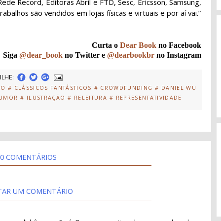
 Rede Record, Editoras Abril e FTD, Sesc, Ericsson, Samsung,
balhos são vendidos em lojas físicas e virtuais e por aí vai.”
Curta o
Dear Book
no Facebook
Siga
@dear_book
no Twitter e
@dearbookbr
no Instagram
LHE:
CO
# CLÁSSICOS FANTÁSTICOS
# CROWDFUNDING
# DANIEL WU
HUMOR
# ILUSTRAÇÃO
# RELEITURA
# REPRESENTATIVIDADE
0 COMENTÁRIOS
TAR UM COMENTÁRIO