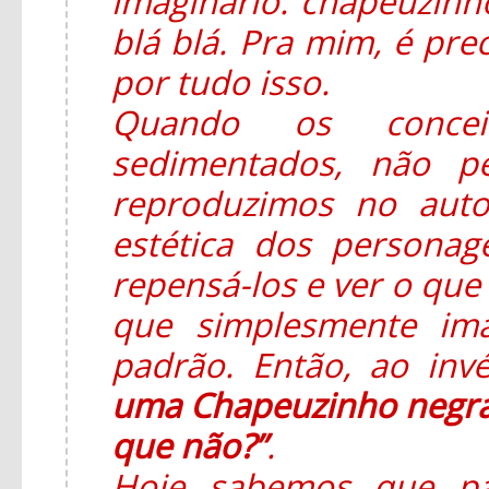
imaginário: chapeuzinho
blá blá. Pra mim, é pre
por tudo isso.
Quando os concei
sedimentados, não p
reproduzimos no auto
estética dos persona
repensá-los e ver o que 
que simplesmente im
padrão. Então, ao in
uma Chapeuzinho negra
que não?”
.
Hoje sabemos que pa