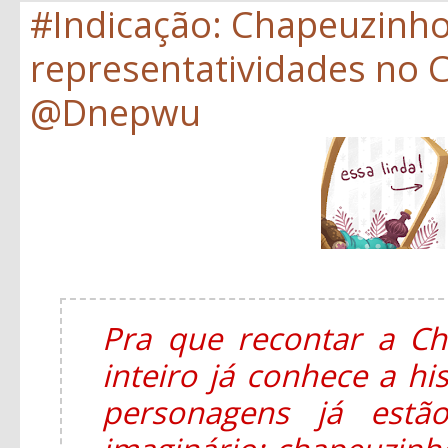
#Indicação: Chapeuzinh
representatividades no C
@Dnepwu
Pra que recontar a C
inteiro já conhece a hi
personagens já estã