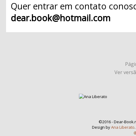
Quer entrar em contato conosc
dear.book@hotmail.com
Págin
Ver vers
©2016 - Dear-Book.n
Design by
Ana Liberato
@