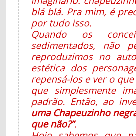
imaginário: chapeuzinho
blá blá. Pra mim, é pre
por tudo isso.
Quando os concei
sedimentados, não p
reproduzimos no auto
estética dos persona
repensá-los e ver o que 
que simplesmente im
padrão. Então, ao in
uma Chapeuzinho negra
que não?”
.
Hoje sabemos que pa