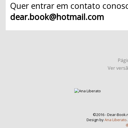
Quer entrar em contato conosc
dear.book@hotmail.com
Págin
Ver vers
©2016 - Dear-Book.n
Design by
Ana Liberato
@