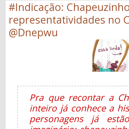
#Indicação: Chapeuzinh
representatividades no C
@Dnepwu
Pra que recontar a C
inteiro já conhece a hi
personagens já estã