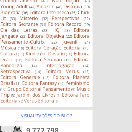
Comportamento
Não Ficção
(43)
(43)
Young Adult
Amazon
Distopia
(42)
(40)
(39)
Biografia
Editora Intrínseca
Chick
(36)
(35)
Lit
Mistério
Perspectivas
(33)
(32)
(32)
Editora Sextante
Editora Record
(31)
(29)
Cia das Letras.
HQ
Editora
(23)
(23)
Jangada
Editora Objetiva
Editora
(22)
(22)
Pensamento-Cultrix
Juvenil
(22)
(21)
Música
Editora Geração Editorial
(19)
(18)
Cultura
Kindle
Desafio
Editora
(17)
(17)
(16)
Draco
Editora Seoman
Editora
(16)
(15)
Pandorga
Interrogação
(14)
(14)
Retrospectiva
Editora Verus
(14)
(13)
Editora Generale
Editora Planeta
(12)
Brasil
Editora Fantasy
feminismo
(11)
(10)
Grupo Editorial Pensamento
Music
(10)
(9)
Trip
Jardim dos Livros
Editora Faro
(8)
(7)
Editorial
Verus Editora
(6)
(6)
VISUALIZAÇÕES DO BLOG
9,772,798