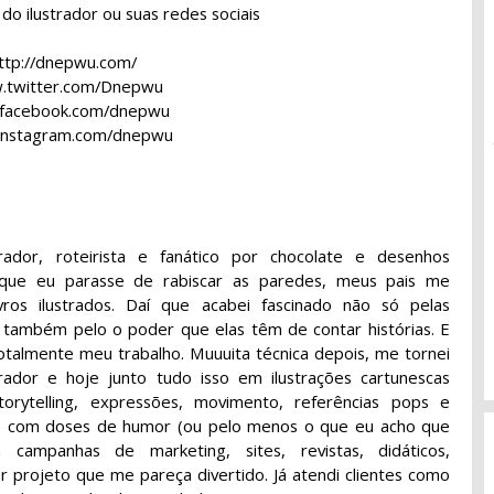
al do ilustrador ou suas redes sociais
ttp://dnepwu.com/
twitter.com/Dnepwu
facebook.com/dnepwu
nstagram.com/dnepwu
ustrador, roteirista e fanático por chocolate e desenhos
 que eu parasse de rabiscar as paredes, meus pais me
vros ilustrados. Daí que acabei fascinado não só pelas
 também pelo o poder que elas têm de contar histórias. E
 totalmente meu trabalho. Muuuita técnica depois, me tornei
strador e hoje junto tudo isso em ilustrações cartunescas
orytelling, expressões, movimento, referências pops e
re com doses de humor (ou pelo menos o que eu acho que
a campanhas de marketing, sites, revistas, didáticos,
er projeto que me pareça divertido. Já atendi clientes como