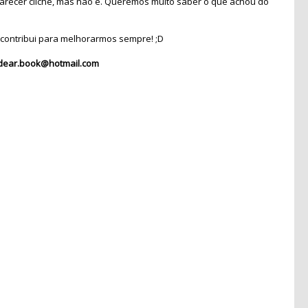
recer clichê, mas não é. Queremos muito saber o que achou do
contribui para melhorarmos sempre! ;D
dear.book@hotmail.com