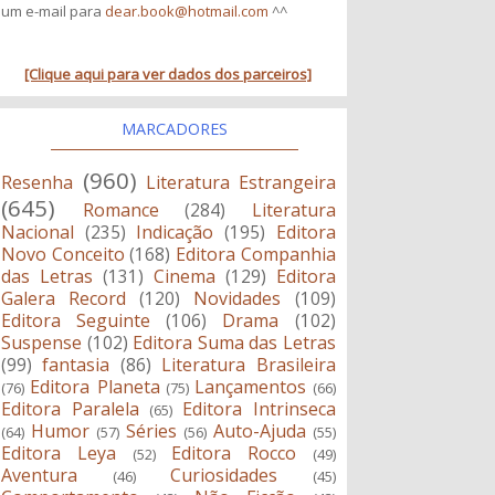
um e-mail para
dear.book@hotmail.com
^^
[Clique aqui para ver dados dos parceiros]
MARCADORES
(960)
Resenha
Literatura Estrangeira
(645)
Romance
(284)
Literatura
Nacional
(235)
Indicação
(195)
Editora
Novo Conceito
(168)
Editora Companhia
das Letras
(131)
Cinema
(129)
Editora
Galera Record
(120)
Novidades
(109)
Editora Seguinte
(106)
Drama
(102)
Suspense
(102)
Editora Suma das Letras
(99)
fantasia
(86)
Literatura Brasileira
Editora Planeta
Lançamentos
(76)
(75)
(66)
Editora Paralela
Editora Intrinseca
(65)
Humor
Séries
Auto-Ajuda
(64)
(57)
(56)
(55)
Editora Leya
Editora Rocco
(52)
(49)
Aventura
Curiosidades
(46)
(45)