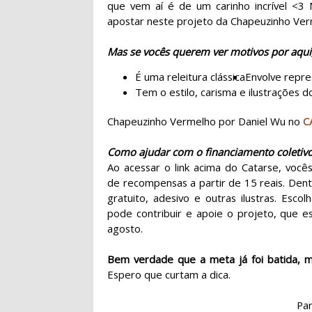
que vem aí é de um carinho incrível <3 
apostar neste projeto da Chapeuzinho Ve
Mas se vocês querem ver motivos por aqui,
É uma releitura clássica
Envolve repre
Tem o estilo, carisma e ilustrações 
Chapeuzinho Vermelho por Daniel Wu no
C
Como ajudar com o financiamento coletiv
Ao acessar o link acima do Catarse, vo
de recompensas a partir de 15 reais. Dent
gratuito, adesivo e outras ilustras. Esc
pode contribuir e apoie o projeto, que e
agosto.
Bem verdade que a meta já foi batida, m
Espero que curtam a dica.
Par