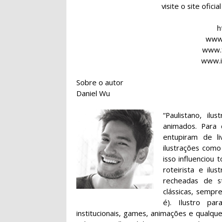
visite o site ofici
h
www.
www.
www.i
Sobre o autor
Daniel Wu
“Paulistano, il
animados. Para
entupiram de li
ilustrações como
isso influenciou
roteirista e ilu
recheadas de st
clássicas, semp
é). Ilustro par
institucionais, games, animações e qualqu