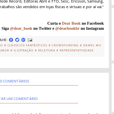
 Rede Record, Editoras Abril e FTD, Sesc, Ericsson, Samsung,
balhos são vendidos em lojas físicas e virtuais e por aí vai.”
Curta o
Dear Book
no Facebook
Siga
@dear_book
no Twitter e
@dearbookbr
no Instagram
LHE:
CO
# CLÁSSICOS FANTÁSTICOS
# CROWDFUNDING
# DANIEL WU
HUMOR
# ILUSTRAÇÃO
# RELEITURA
# REPRESENTATIVIDADE
0 COMENTÁRIOS
TAR UM COMENTÁRIO