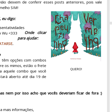
Não deixem de conferir esses posts anteriores, pois vale
rmelho SIM!
 eu digo:
sentatividades
Onde clicar
do Wu <333
para ajudar:
ATARSE
.
o
cês têm opções com combos
re os mimos, estão o frete
QUERO!
olha aquele combo que você
stará aberto até dia 19 de
as nem por isso acho que vocês deveriam ficar de fora :)
a mais informações,