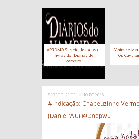
#PROMO Sorteio de todos os
[Anime e Man
livros de "Diários do
- Os Cavale
Vampiro"
SÁBADO, 23 DE JULHO DE 2016
#Indicação: Chapeuzinho Verme
(Daniel Wu) @Dnepwu