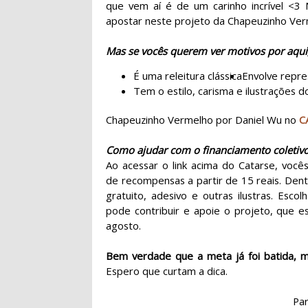
que vem aí é de um carinho incrível <3 
apostar neste projeto da Chapeuzinho Ve
Mas se vocês querem ver motivos por aqui,
É uma releitura clássica
Envolve repre
Tem o estilo, carisma e ilustrações 
Chapeuzinho Vermelho por Daniel Wu no
C
Como ajudar com o financiamento coletiv
Ao acessar o link acima do Catarse, vo
de recompensas a partir de 15 reais. Dent
gratuito, adesivo e outras ilustras. Esc
pode contribuir e apoie o projeto, que e
agosto.
Bem verdade que a meta já foi batida, m
Espero que curtam a dica.
Par