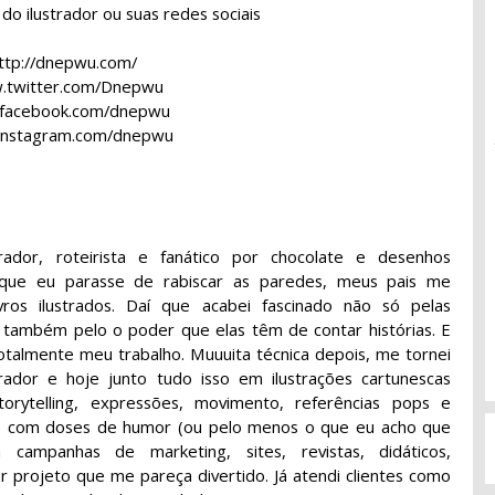
al do ilustrador ou suas redes sociais
ttp://dnepwu.com/
twitter.com/Dnepwu
facebook.com/dnepwu
nstagram.com/dnepwu
ustrador, roteirista e fanático por chocolate e desenhos
 que eu parasse de rabiscar as paredes, meus pais me
vros ilustrados. Daí que acabei fascinado não só pelas
 também pelo o poder que elas têm de contar histórias. E
 totalmente meu trabalho. Muuuita técnica depois, me tornei
strador e hoje junto tudo isso em ilustrações cartunescas
orytelling, expressões, movimento, referências pops e
re com doses de humor (ou pelo menos o que eu acho que
a campanhas de marketing, sites, revistas, didáticos,
er projeto que me pareça divertido. Já atendi clientes como