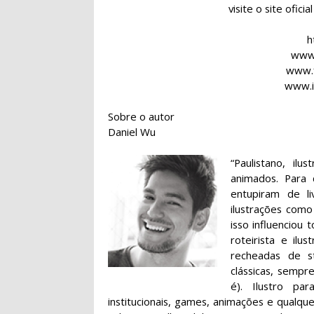
visite o site ofici
h
www.
www.
www.i
Sobre o autor
Daniel Wu
“Paulistano, il
animados. Para
entupiram de li
ilustrações como
isso influenciou
roteirista e ilu
recheadas de st
clássicas, semp
é). Ilustro par
institucionais, games, animações e qualqu