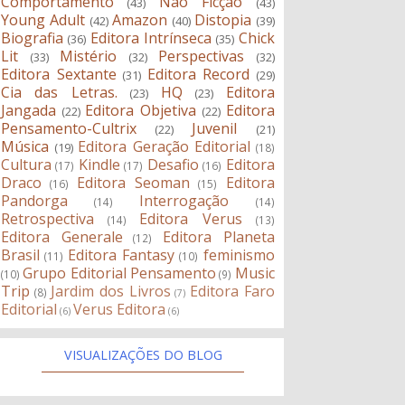
Comportamento
Não Ficção
(43)
(43)
Young Adult
Amazon
Distopia
(42)
(40)
(39)
Biografia
Editora Intrínseca
Chick
(36)
(35)
Lit
Mistério
Perspectivas
(33)
(32)
(32)
Editora Sextante
Editora Record
(31)
(29)
Cia das Letras.
HQ
Editora
(23)
(23)
Jangada
Editora Objetiva
Editora
(22)
(22)
Pensamento-Cultrix
Juvenil
(22)
(21)
Música
Editora Geração Editorial
(19)
(18)
Cultura
Kindle
Desafio
Editora
(17)
(17)
(16)
Draco
Editora Seoman
Editora
(16)
(15)
Pandorga
Interrogação
(14)
(14)
Retrospectiva
Editora Verus
(14)
(13)
Editora Generale
Editora Planeta
(12)
Brasil
Editora Fantasy
feminismo
(11)
(10)
Grupo Editorial Pensamento
Music
(10)
(9)
Trip
Jardim dos Livros
Editora Faro
(8)
(7)
Editorial
Verus Editora
(6)
(6)
VISUALIZAÇÕES DO BLOG