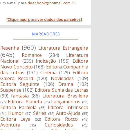
um e-mail para
dear.book@hotmail.com
^^
[Clique aqui para ver dados dos parceiros]
MARCADORES
(960)
Resenha
Literatura Estrangeira
(645)
Romance
(284)
Literatura
Nacional
(235)
Indicação
(195)
Editora
Novo Conceito
(168)
Editora Companhia
das Letras
(131)
Cinema
(129)
Editora
Galera Record
(120)
Novidades
(109)
Editora Seguinte
(106)
Drama
(102)
Suspense
(102)
Editora Suma das Letras
(99)
fantasia
(86)
Literatura Brasileira
Editora Planeta
Lançamentos
(76)
(75)
(66)
Editora Paralela
Editora Intrinseca
(65)
Humor
Séries
Auto-Ajuda
(64)
(57)
(56)
(55)
Editora Leya
Editora Rocco
(52)
(49)
Aventura
Curiosidades
(46)
(45)