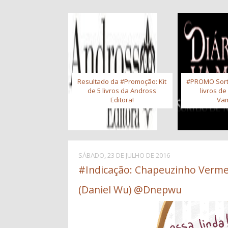
Resultado da #Promoção: Kit
#PROMO Sort
de 5 livros da Andross
livros de
Editora!
Vam
SÁBADO, 23 DE JULHO DE 2016
#Indicação: Chapeuzinho Verme
(Daniel Wu) @Dnepwu