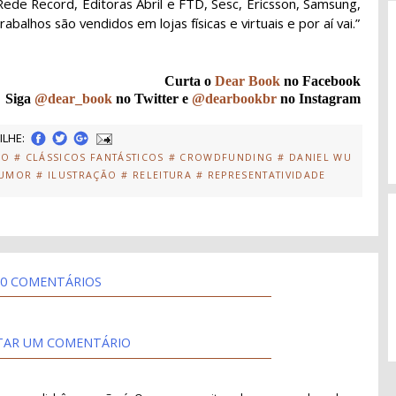
 Rede Record, Editoras Abril e FTD, Sesc, Ericsson, Samsung,
balhos são vendidos em lojas físicas e virtuais e por aí vai.”
Curta o
Dear Book
no Facebook
Siga
@dear_book
no Twitter e
@dearbookbr
no Instagram
LHE:
CO
# CLÁSSICOS FANTÁSTICOS
# CROWDFUNDING
# DANIEL WU
HUMOR
# ILUSTRAÇÃO
# RELEITURA
# REPRESENTATIVIDADE
0 COMENTÁRIOS
TAR UM COMENTÁRIO