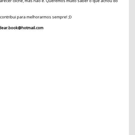
recer clichê, mas não é. Queremos muito saber o que achou do
contribui para melhorarmos sempre! ;D
dear.book@hotmail.com