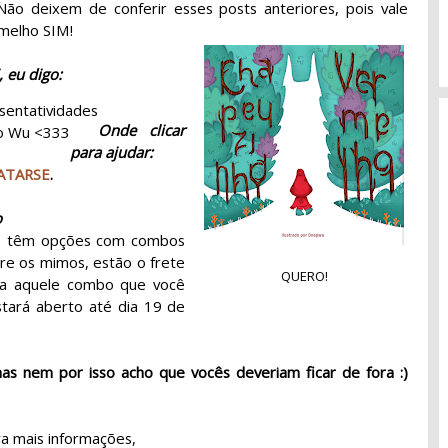
Não deixem de conferir esses posts anteriores, pois vale
rmelho SIM!
 eu digo:
sentatividades
Onde clicar
do Wu <333
para ajudar:
ATARSE
.
o
cês têm opções com combos
re os mimos, estão o frete
QUERO!
olha aquele combo que você
stará aberto até dia 19 de
as nem por isso acho que vocês deveriam ficar de fora :)
a mais informações,