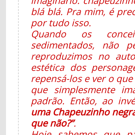
imaginário: chapeuzinho
blá blá. Pra mim, é pre
por tudo isso.
Quando os concei
sedimentados, não p
reproduzimos no auto
estética dos persona
repensá-los e ver o que 
que simplesmente im
padrão. Então, ao in
uma Chapeuzinho negra
que não?”
.
Hoje sabemos que pa