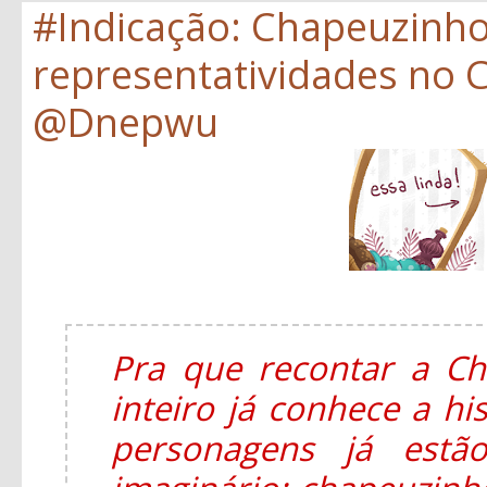
#Indicação: Chapeuzinh
representatividades no C
@Dnepwu
Pra que recontar a C
inteiro já conhece a hi
personagens já estã