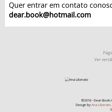
Quer entrar em contato conosc
dear.book@hotmail.com
Págin
Ver vers
©2016 - Dear-Book.n
Design by
Ana Liberato
@