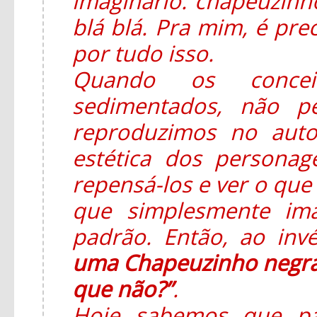
imaginário: chapeuzinho
blá blá. Pra mim, é pre
por tudo isso.
Quando os concei
sedimentados, não p
reproduzimos no auto
estética dos persona
repensá-los e ver o que 
que simplesmente im
padrão. Então, ao in
uma Chapeuzinho negra
que não?”
.
Hoje sabemos que pa