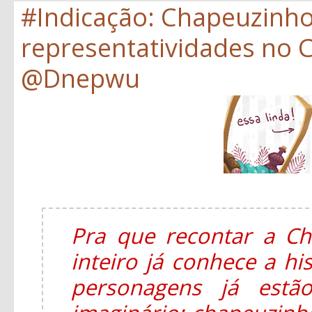
#Indicação: Chapeuzinh
representatividades no C
@Dnepwu
Pra que recontar a C
inteiro já conhece a hi
personagens já estã