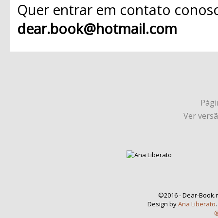
Quer entrar em contato conosc
dear.book@hotmail.com
Págin
Ver vers
©2016 - Dear-Book.n
Design by
Ana Liberato
@