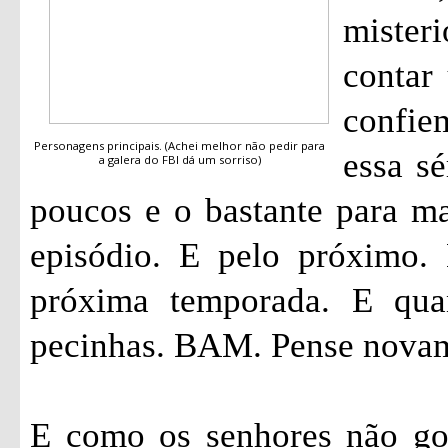
mister
contar 
confi
Personagens principais. (Achei melhor não pedir para
essa sé
a galera do FBI dá um sorriso)
poucos e o bastante para ma
episódio. E pelo próximo.
próxima temporada. E qua
pecinhas. BAM. Pense nova
E como os senhores não go