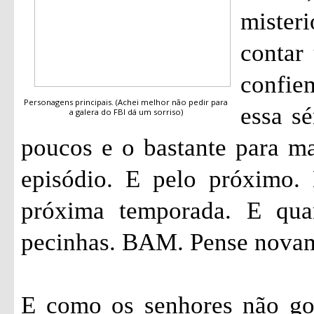
mister
contar 
confi
Personagens principais. (Achei melhor não pedir para
essa sé
a galera do FBI dá um sorriso)
poucos e o bastante para ma
episódio. E pelo próximo.
próxima temporada. E qua
pecinhas. BAM. Pense nova
E como os senhores não go