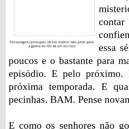
mister
contar 
confi
Personagens principais. (Achei melhor não pedir para
essa sé
a galera do FBI dá um sorriso)
poucos e o bastante para ma
episódio. E pelo próximo.
próxima temporada. E qua
pecinhas. BAM. Pense nova
E como os senhores não go