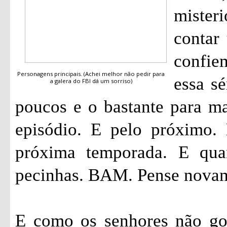
mister
contar 
confi
Personagens principais. (Achei melhor não pedir para
essa sé
a galera do FBI dá um sorriso)
poucos e o bastante para ma
episódio. E pelo próximo.
próxima temporada. E qua
pecinhas. BAM. Pense nova
E como os senhores não go