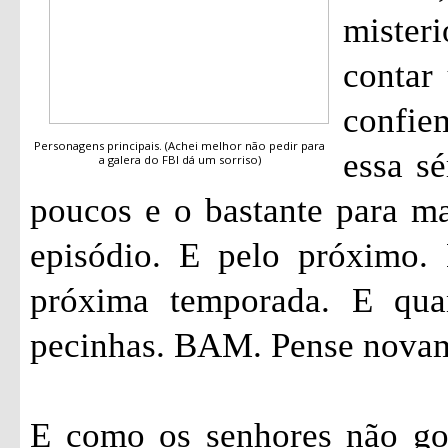
mister
contar 
confi
Personagens principais. (Achei melhor não pedir para
essa sé
a galera do FBI dá um sorriso)
poucos e o bastante para ma
episódio. E pelo próximo.
próxima temporada. E qua
pecinhas. BAM. Pense nova
E como os senhores não go