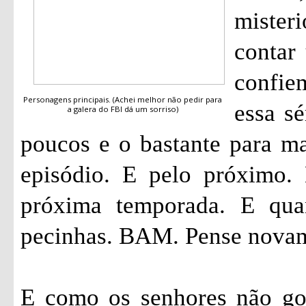
mister
contar 
confi
Personagens principais. (Achei melhor não pedir para
essa sé
a galera do FBI dá um sorriso)
poucos e o bastante para ma
episódio. E pelo próximo.
próxima temporada. E qua
pecinhas. BAM. Pense nova
E como os senhores não go