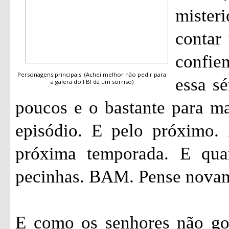
mister
contar 
confi
Personagens principais. (Achei melhor não pedir para
essa sé
a galera do FBI dá um sorriso)
poucos e o bastante para ma
episódio. E pelo próximo.
próxima temporada. E qua
pecinhas. BAM. Pense nova
E como os senhores não go