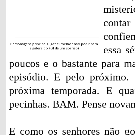
mister
contar 
confi
Personagens principais. (Achei melhor não pedir para
essa sé
a galera do FBI dá um sorriso)
poucos e o bastante para ma
episódio. E pelo próximo.
próxima temporada. E qua
pecinhas. BAM. Pense nova
E como os senhores não go