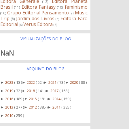
Editora Generale
Editora Planeta
(12)
Brasil
Editora Fantasy
feminismo
(11)
(10)
Grupo Editorial Pensamento
Music
(10)
(9)
Trip
Jardim dos Livros
Editora Faro
(8)
(7)
Editorial
Verus Editora
(6)
(6)
VISUALIZAÇÕES DO BLOG
NaN
ARQUIVO DO BLOG
2023
( 18 )
2022
( 52 )
2021
( 73 )
2020
( 88 )
►
►
►
►
2019
( 72 )
2018
( 141 )
2017
( 168 )
►
►
►
2016
( 189 )
2015
( 181 )
2014
( 159 )
►
▼
►
2013
( 277 )
2012
( 385 )
2011
( 385 )
►
►
►
2010
( 259 )
►