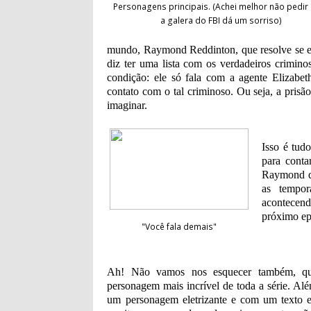
Personagens principais. (Achei melhor não pedir
a galera do FBI dá um sorriso)
mundo, Raymond
Reddinton,
que resolve se 
diz ter uma lista com os verdadeiros crimi
condição: ele só fala com a agente Elizabe
contato com o tal criminoso. Ou seja, a pri
imaginar.
Isso é tud
para conta
Raymond qu
as tempo
acontecen
próximo ep
"Você fala demais"
Ah! Não vamos nos esquecer também, 
personagem mais incrível de toda a série. Alé
um personagem eletrizante e com um texto