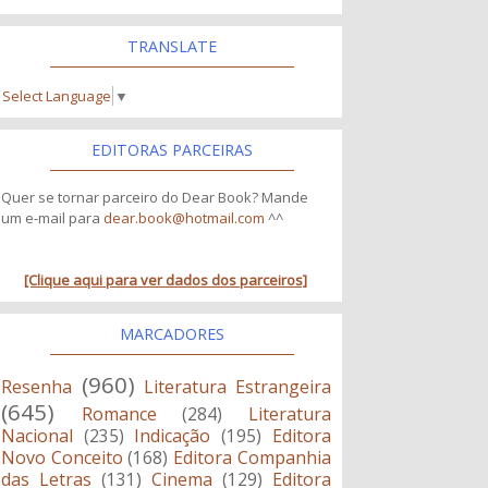
TRANSLATE
Select Language
▼
EDITORAS PARCEIRAS
Quer se tornar parceiro do Dear Book? Mande
um e-mail para
dear.book@hotmail.com
^^
[Clique aqui para ver dados dos parceiros]
MARCADORES
(960)
Resenha
Literatura Estrangeira
(645)
Romance
(284)
Literatura
Nacional
(235)
Indicação
(195)
Editora
Novo Conceito
(168)
Editora Companhia
das Letras
(131)
Cinema
(129)
Editora