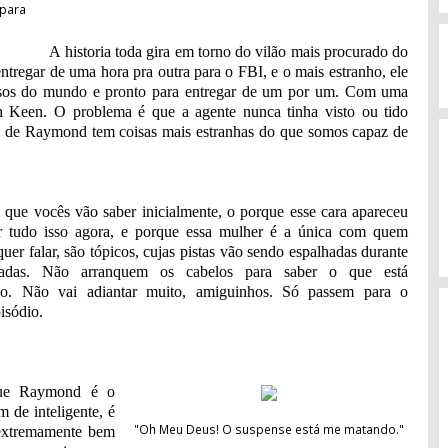
 para
A historia toda gira em torno do vilão mais procurado do
entregar de uma hora pra outra para o FBI, e o mais estranho, ele
nosos do mundo e pronto para entregar de um por um. Com uma
th Keen. O problema é que a agente nunca tinha visto ou tido
são de Raymond tem coisas mais estranhas do que somos capaz de
o que vocês vão saber inicialmente, o porque esse cara apareceu
r tudo isso agora, e porque essa mulher é a única com quem
er falar, são tópicos, cujas pistas vão sendo espalhadas durante
radas. Não arranquem os cabelos para saber o que está
do. Não vai adiantar muito, amiguinhos. Só passem para o
isódio.
que Raymond é o
m de inteligente, é
"Oh Meu Deus! O suspense está me matando."
 extremamente bem