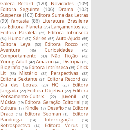
Galera Record
(120)
Novidades
(109)
Editora Seguinte
(106)
Drama
(102)
Suspense
(102)
Editora Suma das Letras
(99)
fantasia
(86)
Literatura Brasileira
Editora Planeta
Lançamentos
(76)
(75)
(66)
Editora Paralela
Editora Intrinseca
(65)
Humor
Séries
Auto-Ajuda
(64)
(57)
(56)
(55)
Editora Leya
Editora Rocco
(52)
(49)
Aventura
Curiosidades
(46)
(45)
Comportamento
Não Ficção
(43)
(43)
Young Adult
Amazon
Distopia
(42)
(40)
(39)
Biografia
Editora Intrínseca
Chick
(36)
(35)
Lit
Mistério
Perspectivas
(33)
(32)
(32)
Editora Sextante
Editora Record
(31)
(29)
Cia das Letras.
HQ
Editora
(23)
(23)
Jangada
Editora Objetiva
Editora
(22)
(22)
Pensamento-Cultrix
Juvenil
(22)
(21)
Música
Editora Geração Editorial
(19)
(18)
Cultura
Kindle
Desafio
Editora
(17)
(17)
(16)
Draco
Editora Seoman
Editora
(16)
(15)
Pandorga
Interrogação
(14)
(14)
Retrospectiva
Editora Verus
(14)
(13)