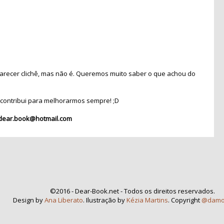
recer clichê, mas não é. Queremos muito saber o que achou do
contribui para melhorarmos sempre! ;D
dear.book@hotmail.com
©2016 - Dear-Book.net - Todos os direitos reservados.
Design by
Ana Liberato
. Ilustração by
Kézia Martins
. Copyright
@damo