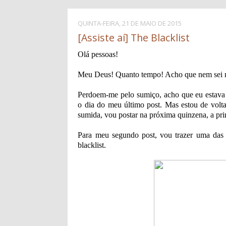
QUINTA-FEIRA, 21 DE MAIO DE 2015
[Assiste aí] The Blacklist
Olá pessoas!
Meu Deus! Quanto tempo! Acho que nem sei m
Perdoem-me pelo sumiço, acho que eu estava 
o dia do meu último post. Mas estou de volt
sumida, vou postar na próxima quinzena, a pri
Para meu segundo post, vou trazer uma das s
blacklist.