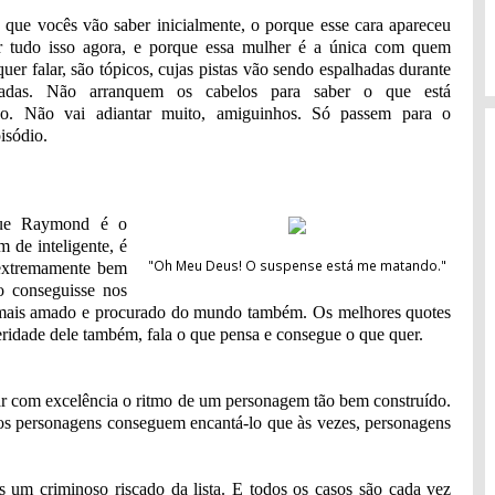
o que vocês vão saber inicialmente, o porque esse cara apareceu
r tudo isso agora, e porque essa mulher é a única com quem
er falar, são tópicos, cujas pistas vão sendo espalhadas durante
radas. Não arranquem os cabelos para saber o que está
do. Não vai adiantar muito, amiguinhos. Só passem para o
isódio.
que Raymond é o
m de inteligente, é
"Oh Meu Deus! O suspense está me matando."
 extremamente bem
o conseguisse nos
mais amado e procurado do mundo também. Os melhores quotes
ceridade dele também, fala o que pensa e consegue o que quer.
 com excelência o ritmo de um personagem tão bem construído.
os personagens conseguem encantá-lo que às vezes, personagens
 um criminoso riscado da lista. E todos os casos são cada vez