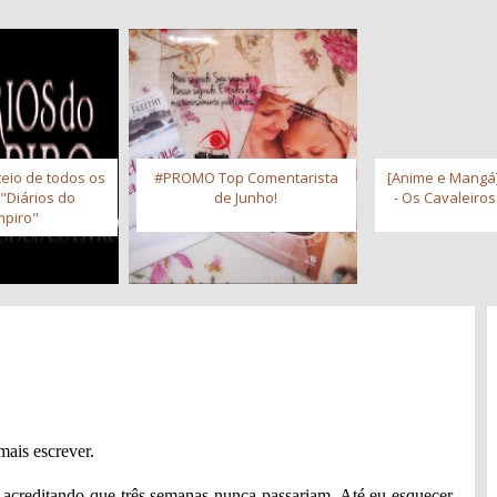
eio de todos os
#PROMO Top Comentarista
[Anime e Mangá]
 "Diários do
de Junho!
- Os Cavaleiro
piro"
ais escrever.
acreditando que três semanas nunca passariam. Até eu esquecer