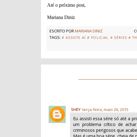
Até o próximo post,
Mariana Diniz
ESCRITO POR
MARIANA DINIZ
C
TAGS:
# ASSISTE AÍ
# POLICIAL
# SÉRIES
# T
SHEY
terça-feira, maio 26, 2015
Eu assisti essa série só até a 
um problema crítico de achar 
criminosos perigosos que acabei
Mas é uma boa série, cheia de mi