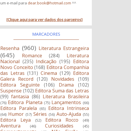
um e-mail para
dear.book@hotmail.com
^^
[Clique aqui para ver dados dos parceiros]
MARCADORES
(960)
Resenha
Literatura Estrangeira
(645)
Romance
(284)
Literatura
Nacional
(235)
Indicação
(195)
Editora
Novo Conceito
(168)
Editora Companhia
das Letras
(131)
Cinema
(129)
Editora
Galera Record
(120)
Novidades
(109)
Editora Seguinte
(106)
Drama
(102)
Suspense
(102)
Editora Suma das Letras
(99)
fantasia
(86)
Literatura Brasileira
Editora Planeta
Lançamentos
(76)
(75)
(66)
Editora Paralela
Editora Intrinseca
(65)
Humor
Séries
Auto-Ajuda
(64)
(57)
(56)
(55)
Editora Leya
Editora Rocco
(52)
(49)
Aventura
Curiosidades
(46)
(45)