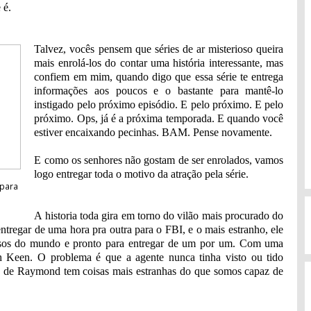
 é.
Talvez, vocês pensem que séries de ar misterioso queira
mais enrolá-los do contar uma história interessante, mas
confiem em mim, quando digo que essa série te entrega
informações aos poucos e o bastante para mantê-lo
instigado pelo próximo episódio. E pelo próximo. E pelo
próximo. Ops, já é a próxima temporada. E quando você
estiver encaixando pecinhas. BAM. Pense novamente.
E como os senhores não gostam de ser enrolados, vamos
logo entregar toda o motivo da atração pela série.
 para
A historia toda gira em torno do vilão mais procurado do
entregar de uma hora pra outra para o FBI, e o mais estranho, ele
nosos do mundo e pronto para entregar de um por um. Com uma
th Keen. O problema é que a agente nunca tinha visto ou tido
são de Raymond tem coisas mais estranhas do que somos capaz de