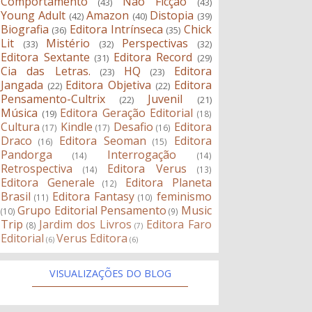
Comportamento
Não Ficção
(43)
(43)
Young Adult
Amazon
Distopia
(42)
(40)
(39)
Biografia
Editora Intrínseca
Chick
(36)
(35)
Lit
Mistério
Perspectivas
(33)
(32)
(32)
Editora Sextante
Editora Record
(31)
(29)
Cia das Letras.
HQ
Editora
(23)
(23)
Jangada
Editora Objetiva
Editora
(22)
(22)
Pensamento-Cultrix
Juvenil
(22)
(21)
Música
Editora Geração Editorial
(19)
(18)
Cultura
Kindle
Desafio
Editora
(17)
(17)
(16)
Draco
Editora Seoman
Editora
(16)
(15)
Pandorga
Interrogação
(14)
(14)
Retrospectiva
Editora Verus
(14)
(13)
Editora Generale
Editora Planeta
(12)
Brasil
Editora Fantasy
feminismo
(11)
(10)
Grupo Editorial Pensamento
Music
(10)
(9)
Trip
Jardim dos Livros
Editora Faro
(8)
(7)
Editorial
Verus Editora
(6)
(6)
VISUALIZAÇÕES DO BLOG