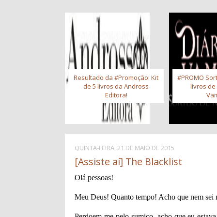
Resultado da #Promoção: Kit
#PROMO Sort
de 5 livros da Andross
livros de
Editora!
Vam
QUINTA-FEIRA, 21 DE MAIO DE 2015
[Assiste aí] The Blacklist
Olá pessoas!
Meu Deus! Quanto tempo! Acho que nem sei m
Perdoem-me pelo sumiço, acho que eu estava 