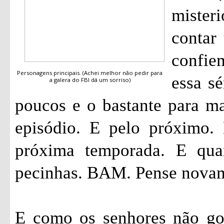
mister
contar 
confi
Personagens principais. (Achei melhor não pedir para
essa sé
a galera do FBI dá um sorriso)
poucos e o bastante para ma
episódio. E pelo próximo.
próxima temporada. E qua
pecinhas. BAM. Pense nova
E como os senhores não go