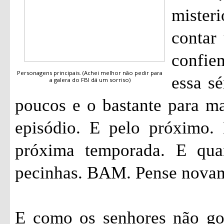
mister
contar 
confi
Personagens principais. (Achei melhor não pedir para
essa sé
a galera do FBI dá um sorriso)
poucos e o bastante para ma
episódio. E pelo próximo.
próxima temporada. E qua
pecinhas. BAM. Pense nova
E como os senhores não go