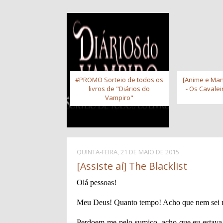
#PROMO Sorteio de todos os
[Anime e Man
livros de "Diários do
- Os Cavale
Vampiro"
QUINTA-FEIRA, 21 DE MAIO DE 2015
[Assiste aí] The Blacklist
Olá pessoas!
Meu Deus! Quanto tempo! Acho que nem sei m
Perdoem-me pelo sumiço, acho que eu estava 