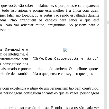
o que vocês vão saber inicialmente, o porque esse cara apareceu
r tudo isso agora, e porque essa mulher é a única com quem
er falar, são tópicos, cujas pistas vão sendo espalhadas durante
radas. Não arranquem os cabelos para saber o que está
do. Não vai adiantar muito, amiguinhos. Só passem para o
isódio.
que Raymond é o
m de inteligente, é
"Oh Meu Deus! O suspense está me matando."
 extremamente bem
o conseguisse nos
mais amado e procurado do mundo também. Os melhores quotes
ceridade dele também, fala o que pensa e consegue o que quer.
 com excelência o ritmo de um personagem tão bem construído.
os personagens conseguem encantá-lo que às vezes, personagens
 um criminoso riscado da lista. E todos os casos são cada vez