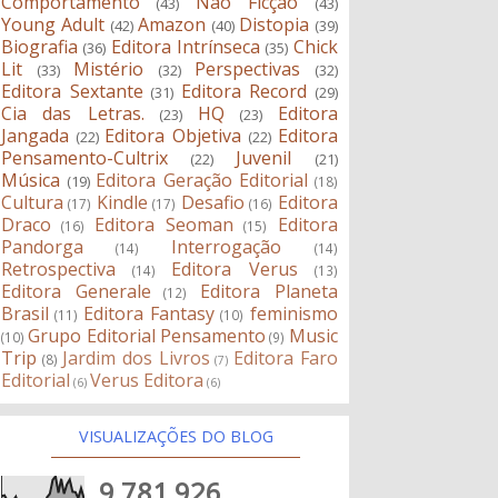
Comportamento
Não Ficção
(43)
(43)
Young Adult
Amazon
Distopia
(42)
(40)
(39)
Biografia
Editora Intrínseca
Chick
(36)
(35)
Lit
Mistério
Perspectivas
(33)
(32)
(32)
Editora Sextante
Editora Record
(31)
(29)
Cia das Letras.
HQ
Editora
(23)
(23)
Jangada
Editora Objetiva
Editora
(22)
(22)
Pensamento-Cultrix
Juvenil
(22)
(21)
Música
Editora Geração Editorial
(19)
(18)
Cultura
Kindle
Desafio
Editora
(17)
(17)
(16)
Draco
Editora Seoman
Editora
(16)
(15)
Pandorga
Interrogação
(14)
(14)
Retrospectiva
Editora Verus
(14)
(13)
Editora Generale
Editora Planeta
(12)
Brasil
Editora Fantasy
feminismo
(11)
(10)
Grupo Editorial Pensamento
Music
(10)
(9)
Trip
Jardim dos Livros
Editora Faro
(8)
(7)
Editorial
Verus Editora
(6)
(6)
VISUALIZAÇÕES DO BLOG
9,781,926