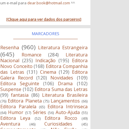
um e-mail para
dear.book@hotmail.com
^^
[Clique aqui para ver dados dos parceiros]
MARCADORES
(960)
Resenha
Literatura Estrangeira
(645)
Romance
(284)
Literatura
Nacional
(235)
Indicação
(195)
Editora
Novo Conceito
(168)
Editora Companhia
das Letras
(131)
Cinema
(129)
Editora
Galera Record
(120)
Novidades
(109)
Editora Seguinte
(106)
Drama
(102)
Suspense
(102)
Editora Suma das Letras
(99)
fantasia
(86)
Literatura Brasileira
Editora Planeta
Lançamentos
(76)
(75)
(66)
Editora Paralela
Editora Intrinseca
(65)
Humor
Séries
Auto-Ajuda
(64)
(57)
(56)
(55)
Editora Leya
Editora Rocco
(52)
(49)
Aventura
Curiosidades
(46)
(45)