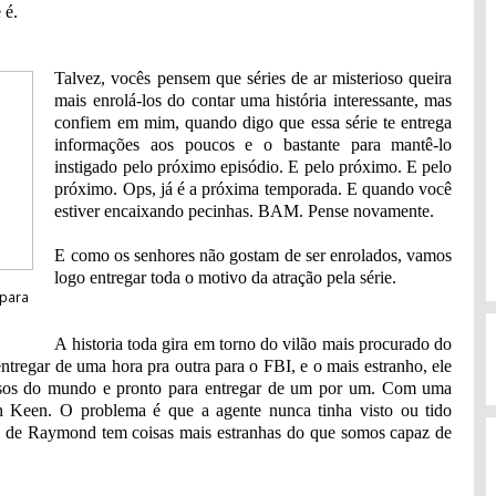
 é.
Talvez, vocês pensem que séries de ar misterioso queira
mais enrolá-los do contar uma história interessante, mas
confiem em mim, quando digo que essa série te entrega
informações aos poucos e o bastante para mantê-lo
instigado pelo próximo episódio. E pelo próximo. E pelo
próximo. Ops, já é a próxima temporada. E quando você
estiver encaixando pecinhas. BAM. Pense novamente.
E como os senhores não gostam de ser enrolados, vamos
logo entregar toda o motivo da atração pela série.
 para
A historia toda gira em torno do vilão mais procurado do
entregar de uma hora pra outra para o FBI, e o mais estranho, ele
nosos do mundo e pronto para entregar de um por um. Com uma
th Keen. O problema é que a agente nunca tinha visto ou tido
são de Raymond tem coisas mais estranhas do que somos capaz de