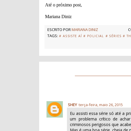
Até o próximo post,
Mariana Diniz
ESCRITO POR
MARIANA DINIZ
C
TAGS:
# ASSISTE AÍ
# POLICIAL
# SÉRIES
# T
SHEY
terça-feira, maio 26, 2015
Eu assisti essa série só até a 
um problema crítico de achar 
criminosos perigosos que acabei
Mas é uma boa série, cheia de mi