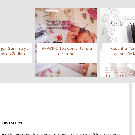
gá]: Saint Seiya
#PROMO Top Comentarista
Resenha: "Um
iros do Zodíaco
de Junho!
amor" (Bell
ais escrever.
acreditando que três semanas nunca passariam. Até eu esquecer