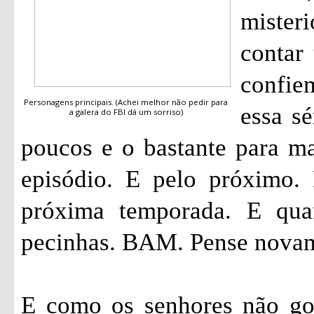
mister
contar 
confi
Personagens principais. (Achei melhor não pedir para
essa sé
a galera do FBI dá um sorriso)
poucos e o bastante para ma
episódio. E pelo próximo.
próxima temporada. E qua
pecinhas. BAM. Pense nova
E como os senhores não go