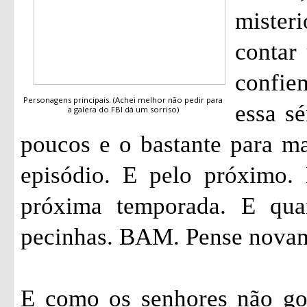
mister
contar 
confi
Personagens principais. (Achei melhor não pedir para
essa sé
a galera do FBI dá um sorriso)
poucos e o bastante para ma
episódio. E pelo próximo.
próxima temporada. E qua
pecinhas. BAM. Pense nova
E como os senhores não go