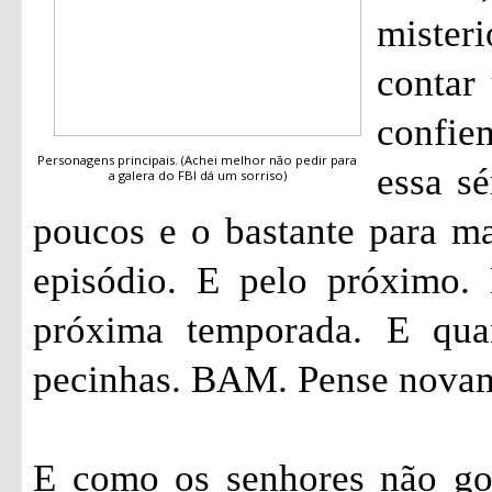
mister
contar 
confi
Personagens principais. (Achei melhor não pedir para
essa sé
a galera do FBI dá um sorriso)
poucos e o bastante para ma
episódio. E pelo próximo.
próxima temporada. E qua
pecinhas. BAM. Pense nova
E como os senhores não go