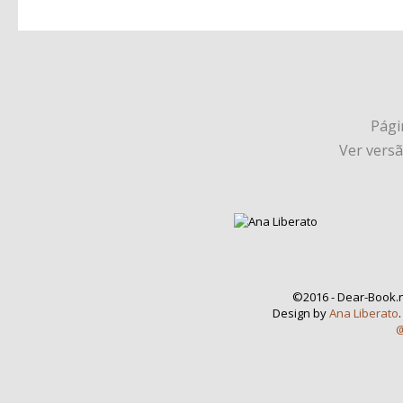
Págin
Ver vers
©2016 - Dear-Book.n
Design by
Ana Liberato
@