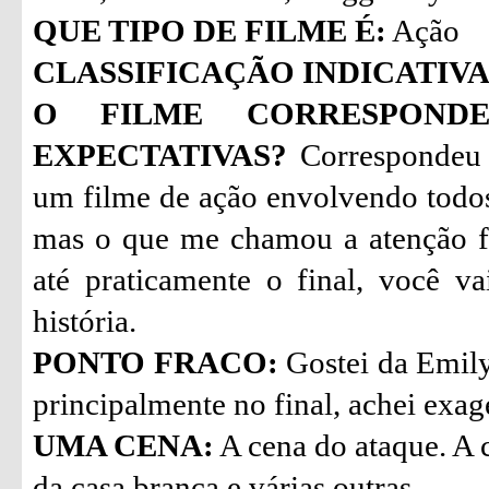
QUE TIPO DE FILME É:
Ação
CLASSIFICAÇÃO INDICATIVA
O FILME CORRESPON
EXPECTATIVAS?
Correspondeu 
um filme de ação envolvendo todo
mas o que me chamou a atenção fo
até praticamente o final, você 
história.
PONTO FRACO:
Gostei da Emily
principalmente no final, achei exa
UMA CENA:
A cena do ataque. A 
da casa branca e várias outras.