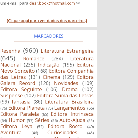
um e-mail para
dear.book@hotmail.com
^^
[Clique aqui para ver dados dos parceiros]
MARCADORES
(960)
Resenha
Literatura Estrangeira
(645)
Romance
(284)
Literatura
Nacional
(235)
Indicação
(195)
Editora
Novo Conceito
(168)
Editora Companhia
das Letras
(131)
Cinema
(129)
Editora
Galera Record
(120)
Novidades
(109)
Editora Seguinte
(106)
Drama
(102)
Suspense
(102)
Editora Suma das Letras
(99)
fantasia
(86)
Literatura Brasileira
Editora Planeta
Lançamentos
(76)
(75)
(66)
Editora Paralela
Editora Intrinseca
(65)
Humor
Séries
Auto-Ajuda
(64)
(57)
(56)
(55)
Editora Leya
Editora Rocco
(52)
(49)
Aventura
Curiosidades
(46)
(45)