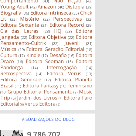
Comportamento
Não Ficção
(43)
(43)
Young Adult
Amazon
Distopia
(42)
(40)
(39)
Biografia
Editora Intrínseca
Chick
(36)
(35)
Lit
Mistério
Perspectivas
(33)
(32)
(32)
Editora Sextante
Editora Record
(31)
(29)
Cia das Letras.
HQ
Editora
(23)
(23)
Jangada
Editora Objetiva
Editora
(22)
(22)
Pensamento-Cultrix
Juvenil
(22)
(21)
Música
Editora Geração Editorial
(19)
(18)
Cultura
Kindle
Desafio
Editora
(17)
(17)
(16)
Draco
Editora Seoman
Editora
(16)
(15)
Pandorga
Interrogação
(14)
(14)
Retrospectiva
Editora Verus
(14)
(13)
Editora Generale
Editora Planeta
(12)
Brasil
Editora Fantasy
feminismo
(11)
(10)
Grupo Editorial Pensamento
Music
(10)
(9)
Trip
Jardim dos Livros
Editora Faro
(8)
(7)
Editorial
Verus Editora
(6)
(6)
VISUALIZAÇÕES DO BLOG
9,786,702