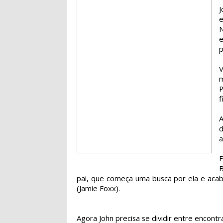
e
N
e
p
m
f
A
a
E
B
pai, que começa uma busca por ela e ac
(Jamie Foxx).
Agora John precisa se dividir entre encontra