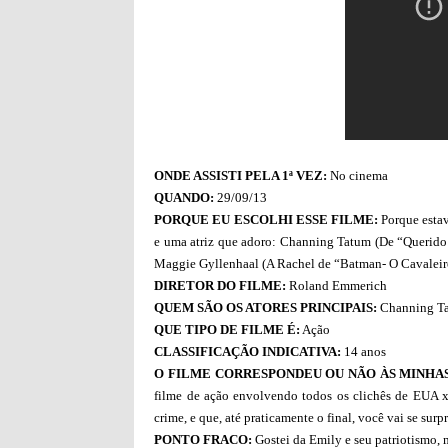
ONDE ASSISTI PELA 1ª VEZ:
No cinema
QUANDO:
29/09/13
PORQUE EU ESCOLHI ESSE FILME:
Porque estav
e uma atriz que adoro: Channing Tatum (De “Querido
Maggie Gyllenhaal (A Rachel de “Batman- O Cavaleiro
DIRETOR DO FILME:
Roland Emmerich
QUEM SÃO OS ATORES PRINCIPAIS:
Channing Ta
QUE TIPO DE FILME É:
Ação
CLASSIFICAÇÃO INDICATIVA:
14 anos
O FILME CORRESPONDEU OU NÃO ÀS MINHAS
filme de ação envolvendo todos os clichês de EUA 
crime, e que, até praticamente o final, você vai se su
PONTO FRACO:
Gostei da Emily e seu patriotismo, 