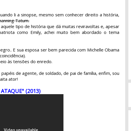
quando li a sinopse, mesmo sem conhecer direito a história,
hanning Tatum.
quele tipo de história que dá muitas reviravoltas e, apesar
atriota como Emily, achei muito bem abordado o tema
negro.. E sua esposa ser bem parecida com Michelle Obama
oincidência).
eio às tensões do enredo.
 papéis de agente, de soldado, de pai de família, enfim, sou
ita ator!
 ATAQUE"
(2013)