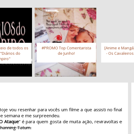
eio de todos os
#PROMO Top Comentarista
[Anime e Mangá]
 "Diários do
de Junho!
- Os Cavaleiro
piro"
oje vou resenhar para vocês um filme a que assisti no final
de semana e me surpreendeu.
O Ataque
” é para quem gosta de muita ação, reviravoltas
e
hanning Tatum.