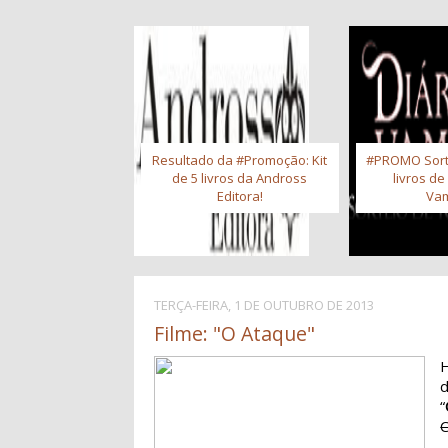
Resultado da #Promoção: Kit
#PROMO Sort
de 5 livros da Andross
livros de
Editora!
Vam
TERÇA-FEIRA, 1 DE OUTUBRO DE 2013
Filme: "O Ataque"
H
“
C