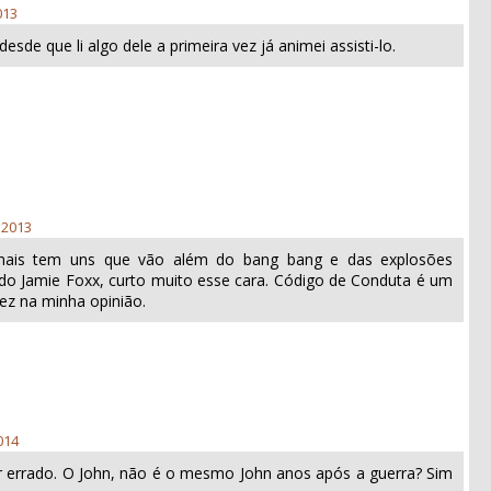
013
esde que li algo dele a primeira vez já animei assisti-lo.
 2013
mais tem uns que vão além do bang bang e das explosões
a do Jamie Foxx, curto muito esse cara. Código de Conduta é um
fez na minha opinião.
014
r errado. O John, não é o mesmo John anos após a guerra? Sim