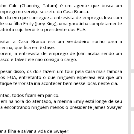
John Cale (Channing Tatum) é um agente que busca um
mprego no serviço secreto da Casa Branca.
o dia em que consegue a entrevista de emprego, leva com
le sua filha Emily (Joey King), uma garotinha completamente
atriota cujo herói é o presidente dos EUA.
Visitar a Casa Branca era um verdadeiro sonho para a
enina, que fica em êxtase.
Porém, a entrevista de emprego de John acaba sendo um
iasco e talvez ele não consiga o cargo.
pesar disso, os dois fazem um tour pela Casa mais famosa
dos EUA, entretanto o que ninguém esperava era que um
taque terrorista iria acontecer bem nesse local, neste dia.
ntão, todos ficam em pânico.
em na hora do atentado, a menina Emily está longe de seu
aba encontrando ninguém menos o presidente James Swayer
r a filha e salvar a vida de Swayer.