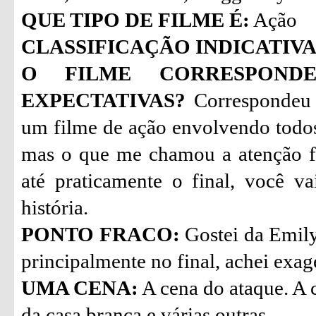
QUE TIPO DE FILME É:
Ação
CLASSIFICAÇÃO INDICATIVA
O FILME CORRESPON
EXPECTATIVAS?
Correspondeu 
um filme de ação envolvendo todo
mas o que me chamou a atenção fo
até praticamente o final, você 
história.
PONTO FRACO:
Gostei da Emily
principalmente no final, achei exa
UMA CENA:
A cena do ataque. A 
da casa branca e várias outras.