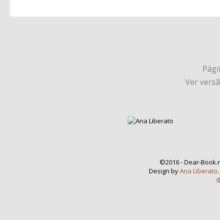
Págin
Ver vers
©2016 - Dear-Book.n
Design by
Ana Liberato
@