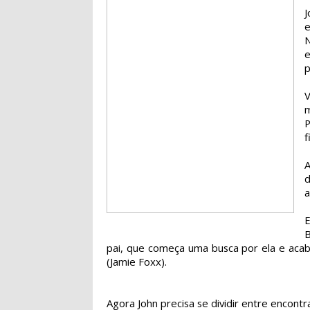
e
N
e
p
m
f
A
a
E
B
pai, que começa uma busca por ela e ac
(Jamie Foxx).
Agora John precisa se dividir entre encontra