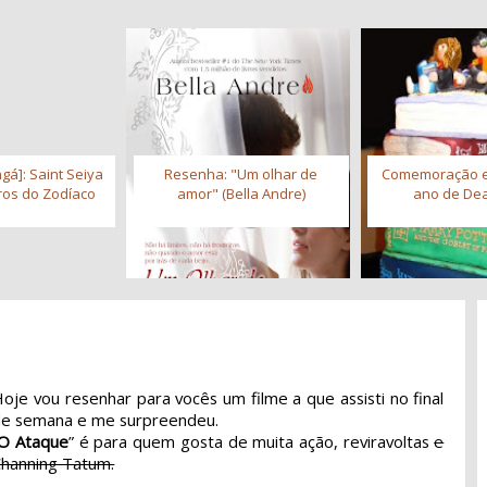
gá]: Saint Seiya
Resenha: "Um olhar de
Comemoração 
iros do Zodíaco
amor" (Bella Andre)
ano de Dea
oje vou resenhar para vocês um filme a que assisti no final
de semana e me surpreendeu.
O Ataque
” é para quem gosta de muita ação, reviravoltas
e
hanning Tatum.