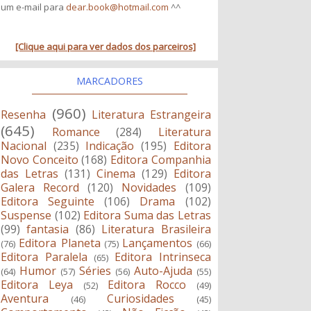
um e-mail para
dear.book@hotmail.com
^^
[Clique aqui para ver dados dos parceiros]
MARCADORES
(960)
Resenha
Literatura Estrangeira
(645)
Romance
(284)
Literatura
Nacional
(235)
Indicação
(195)
Editora
Novo Conceito
(168)
Editora Companhia
das Letras
(131)
Cinema
(129)
Editora
Galera Record
(120)
Novidades
(109)
Editora Seguinte
(106)
Drama
(102)
Suspense
(102)
Editora Suma das Letras
(99)
fantasia
(86)
Literatura Brasileira
Editora Planeta
Lançamentos
(76)
(75)
(66)
Editora Paralela
Editora Intrinseca
(65)
Humor
Séries
Auto-Ajuda
(64)
(57)
(56)
(55)
Editora Leya
Editora Rocco
(52)
(49)
Aventura
Curiosidades
(46)
(45)