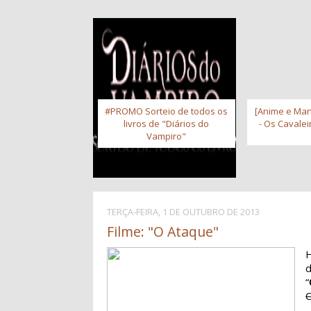
#PROMO Sorteio de todos os
[Anime e Man
livros de "Diários do
- Os Cavale
Vampiro"
TERÇA-FEIRA, 1 DE OUTUBRO DE 2013
Filme: "O Ataque"
H
“
C