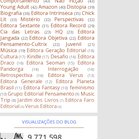
Comportamento
Não Ficção
(43)
(43)
Young Adult
Amazon
Distopia
(42)
(40)
(39)
Biografia
Editora Intrínseca
Chick
(36)
(35)
Lit
Mistério
Perspectivas
(33)
(32)
(32)
Editora Sextante
Editora Record
(31)
(29)
Cia das Letras.
HQ
Editora
(23)
(23)
Jangada
Editora Objetiva
Editora
(22)
(22)
Pensamento-Cultrix
Juvenil
(22)
(21)
Música
Editora Geração Editorial
(19)
(18)
Cultura
Kindle
Desafio
Editora
(17)
(17)
(16)
Draco
Editora Seoman
Editora
(16)
(15)
Pandorga
Interrogação
(14)
(14)
Retrospectiva
Editora Verus
(14)
(13)
Editora Generale
Editora Planeta
(12)
Brasil
Editora Fantasy
feminismo
(11)
(10)
Grupo Editorial Pensamento
Music
(10)
(9)
Trip
Jardim dos Livros
Editora Faro
(8)
(7)
Editorial
Verus Editora
(6)
(6)
VISUALIZAÇÕES DO BLOG
9,771,598