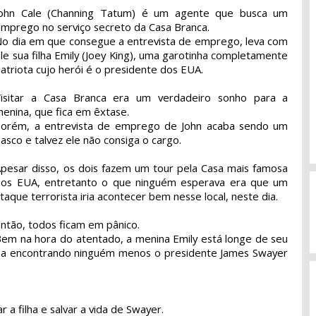
John Cale (Channing Tatum) é um agente que busca um
mprego no serviço secreto da Casa Branca.
o dia em que consegue a entrevista de emprego, leva com
le sua filha Emily (Joey King), uma garotinha completamente
atriota cujo herói é o presidente dos EUA.
Visitar a Casa Branca era um verdadeiro sonho para a
enina, que fica em êxtase.
Porém, a entrevista de emprego de John acaba sendo um
iasco e talvez ele não consiga o cargo.
pesar disso, os dois fazem um tour pela Casa mais famosa
dos EUA, entretanto o que ninguém esperava era que um
taque terrorista iria acontecer bem nesse local, neste dia.
ntão, todos ficam em pânico.
em na hora do atentado, a menina Emily está longe de seu
aba encontrando ninguém menos o presidente James Swayer
r a filha e salvar a vida de Swayer.