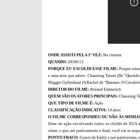
ONDE ASSISTI PELA 1ª VEZ:
No cinema
QUANDO:
29/09/13
PORQUE EU ESCOLHI ESSE FILME:
Porque estav
e uma atriz que adoro: Channing Tatum (De “Querido
Maggie Gyllenhaal (A Rachel de “Batman- O Cavaleiro
DIRETOR DO FILME:
Roland Emmerich
QUEM SÃO OS ATORES PRINCIPAIS:
Channing Ta
QUE TIPO DE FILME É:
Ação
CLASSIFICAÇÃO INDICATIVA:
14 anos
O FILME CORRESPONDEU OU NÃO ÀS MINHAS
filme de ação envolvendo todos os clichês de EUA 
crime, e que, até praticamente o final, você vai se su
PONTO FRACO:
Gostei da Emily e seu patriotismo, 