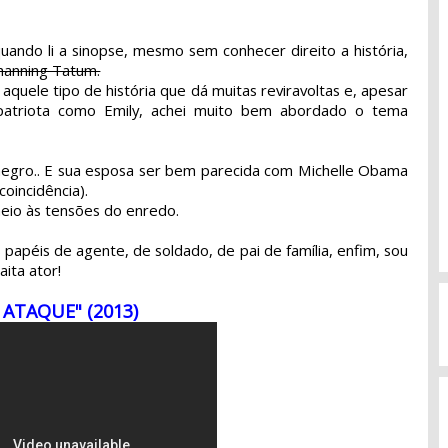
quando li a sinopse, mesmo sem conhecer direito a história,
hanning Tatum.
quele tipo de história que dá muitas reviravoltas e, apesar
atriota como Emily, achei muito bem abordado o tema
negro.. E sua esposa ser bem parecida com Michelle Obama
oincidência).
eio às tensões do enredo.
 papéis de agente, de soldado, de pai de família, enfim, sou
ita ator!
 ATAQUE"
(2013)