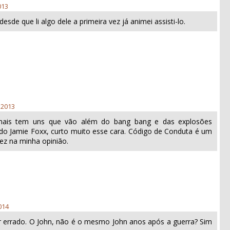
013
esde que li algo dele a primeira vez já animei assisti-lo.
 2013
mais tem uns que vão além do bang bang e das explosões
a do Jamie Foxx, curto muito esse cara. Código de Conduta é um
fez na minha opinião.
014
r errado. O John, não é o mesmo John anos após a guerra? Sim