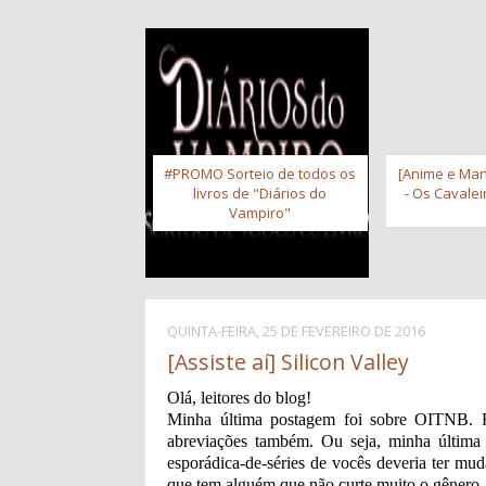
#PROMO Sorteio de todos os
[Anime e Man
livros de "Diários do
- Os Cavale
Vampiro"
QUINTA-FEIRA, 25 DE FEVEREIRO DE 2016
[Assiste aí] Silicon Valley
Olá, leitores do blog!
Minha última postagem foi sobre OITNB. E
abreviações também. Ou seja, minha última 
esporádica-de-séries de vocês deveria ter mud
que tem alguém que não curte muito o gênero.