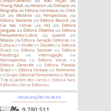
Comportamento
Não Ficção
(43)
(43)
Young Adult
Amazon
Distopia
(42)
(40)
(39)
Biografia
Editora Intrínseca
Chick
(36)
(35)
Lit
Mistério
Perspectivas
(33)
(32)
(32)
Editora Sextante
Editora Record
(31)
(29)
Cia das Letras.
HQ
Editora
(23)
(23)
Jangada
Editora Objetiva
Editora
(22)
(22)
Pensamento-Cultrix
Juvenil
(22)
(21)
Música
Editora Geração Editorial
(19)
(18)
Cultura
Kindle
Desafio
Editora
(17)
(17)
(16)
Draco
Editora Seoman
Editora
(16)
(15)
Pandorga
Interrogação
(14)
(14)
Retrospectiva
Editora Verus
(14)
(13)
Editora Generale
Editora Planeta
(12)
Brasil
Editora Fantasy
feminismo
(11)
(10)
Grupo Editorial Pensamento
Music
(10)
(9)
Trip
Jardim dos Livros
Editora Faro
(8)
(7)
Editorial
Verus Editora
(6)
(6)
VISUALIZAÇÕES DO BLOG
9,780,511