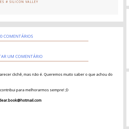
IES
# SILICON VALLEY
0 COMENTÁRIOS
TAR UM COMENTÁRIO
recer clichê, mas não é. Queremos muito saber o que achou do
contribui para melhorarmos sempre! ;D
dear.book@hotmail.com