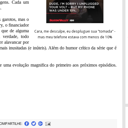
nagens. Cada um
.
s garotos, mas o
, o financiador
 que de alguma
Cara, me desculpe, eu despluguei sua "tomada" -
a verdade, todo
mas meu telefone estava com menos de 10%
r alavancar por
mais inusitadas (e inúteis). Além do humor crítico da série que é
rre uma evolução magnifica do primeiro aos próximos episódios.
OMPARTILHE: