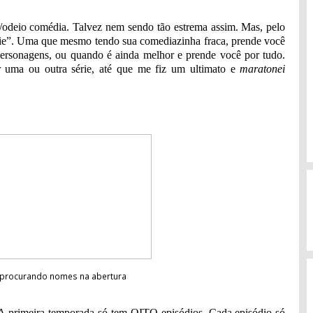
odeio comédia. Talvez nem sendo tão estrema assim. Mas, pelo
érie”. Uma que mesmo tendo sua comediazinha fraca, prende você
os personagens, ou quando é ainda melhor e prende você por tudo.
ir uma ou outra série, até que me fiz um ultimato e
maratonei
r procurando nomes na abertura
 A primeira temporada só tem OITO episódios. Cada episódio só