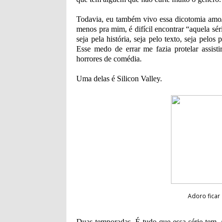
Todavia, eu também vivo essa dicotomia amo/
menos pra mim, é difícil encontrar “aquela s
seja pela história, seja pelo texto, seja pel
Esse medo de errar me fazia protelar assist
horrores de comédia.
Uma delas é Silicon Valley.
Adoro fica
Duas temporadas. É tudo que essa série tem.