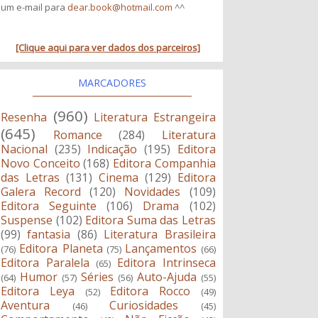
um e-mail para
dear.book@hotmail.com
^^
[Clique aqui para ver dados dos parceiros]
MARCADORES
(960)
Resenha
Literatura Estrangeira
(645)
Romance
(284)
Literatura
Nacional
(235)
Indicação
(195)
Editora
Novo Conceito
(168)
Editora Companhia
das Letras
(131)
Cinema
(129)
Editora
Galera Record
(120)
Novidades
(109)
Editora Seguinte
(106)
Drama
(102)
Suspense
(102)
Editora Suma das Letras
(99)
fantasia
(86)
Literatura Brasileira
Editora Planeta
Lançamentos
(76)
(75)
(66)
Editora Paralela
Editora Intrinseca
(65)
Humor
Séries
Auto-Ajuda
(64)
(57)
(56)
(55)
Editora Leya
Editora Rocco
(52)
(49)
Aventura
Curiosidades
(46)
(45)