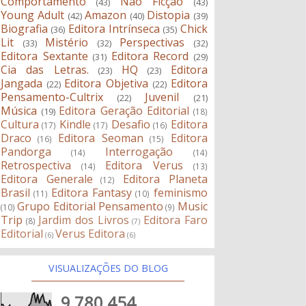
Comportamento
Não Ficção
(43)
(43)
Young Adult
Amazon
Distopia
(42)
(40)
(39)
Biografia
Editora Intrínseca
Chick
(36)
(35)
Lit
Mistério
Perspectivas
(33)
(32)
(32)
Editora Sextante
Editora Record
(31)
(29)
Cia das Letras.
HQ
Editora
(23)
(23)
Jangada
Editora Objetiva
Editora
(22)
(22)
Pensamento-Cultrix
Juvenil
(22)
(21)
Música
Editora Geração Editorial
(19)
(18)
Cultura
Kindle
Desafio
Editora
(17)
(17)
(16)
Draco
Editora Seoman
Editora
(16)
(15)
Pandorga
Interrogação
(14)
(14)
Retrospectiva
Editora Verus
(14)
(13)
Editora Generale
Editora Planeta
(12)
Brasil
Editora Fantasy
feminismo
(11)
(10)
Grupo Editorial Pensamento
Music
(10)
(9)
Trip
Jardim dos Livros
Editora Faro
(8)
(7)
Editorial
Verus Editora
(6)
(6)
VISUALIZAÇÕES DO BLOG
9,780,454