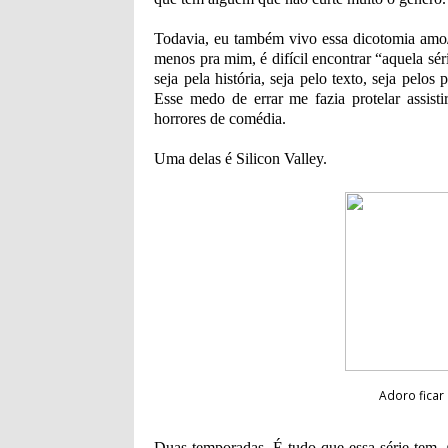
Todavia, eu também vivo essa dicotomia amo/
menos pra mim, é difícil encontrar “aquela s
seja pela história, seja pelo texto, seja pel
Esse medo de errar me fazia protelar assist
horrores de comédia.
Uma delas é Silicon Valley.
Adoro fica
Duas temporadas. É tudo que essa série tem.