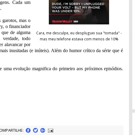
nagens. Cada um
.
s garotos, mas o
, o financiador
 que de alguma
Cara, me desculpe, eu despluguei sua "tomada" -
a verdade, todo
mas meu telefone estava com menos de 10%
r alavancar por
mais inusitadas (e inúteis). Além do humor crítico da série que é
rre uma evolução magnifica do primeiro aos próximos episódios.
OMPARTILHE: