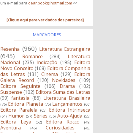
um e-mail para
dear.book@hotmail.com
^^
[Clique aqui para ver dados dos parceiros]
MARCADORES
(960)
Resenha
Literatura Estrangeira
(645)
Romance
(284)
Literatura
Nacional
(235)
Indicação
(195)
Editora
Novo Conceito
(168)
Editora Companhia
das Letras
(131)
Cinema
(129)
Editora
Galera Record
(120)
Novidades
(109)
Editora Seguinte
(106)
Drama
(102)
Suspense
(102)
Editora Suma das Letras
(99)
fantasia
(86)
Literatura Brasileira
Editora Planeta
Lançamentos
(76)
(75)
(66)
Editora Paralela
Editora Intrinseca
(65)
Humor
Séries
Auto-Ajuda
(64)
(57)
(56)
(55)
Editora Leya
Editora Rocco
(52)
(49)
Aventura
Curiosidades
(46)
(45)