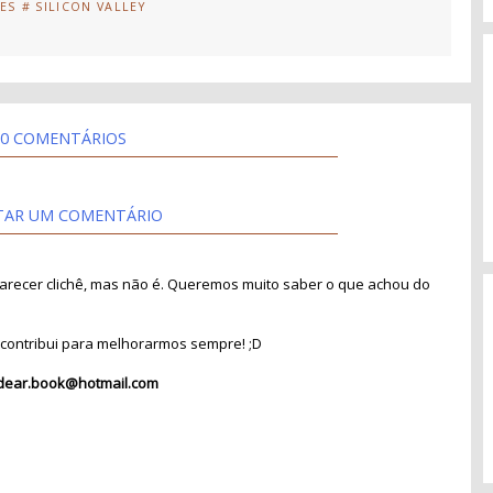
IES
# SILICON VALLEY
0 COMENTÁRIOS
TAR UM COMENTÁRIO
recer clichê, mas não é. Queremos muito saber o que achou do
contribui para melhorarmos sempre! ;D
dear.book@hotmail.com