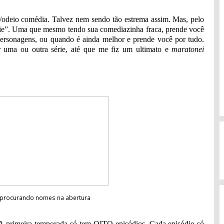
odeio comédia. Talvez nem sendo tão estrema assim. Mas, pelo
érie”. Uma que mesmo tendo sua comediazinha fraca, prende você
os personagens, ou quando é ainda melhor e prende você por tudo.
ir uma ou outra série, até que me fiz um ultimato e
maratonei
r procurando nomes na abertura
 A primeira temporada só tem OITO episódios. Cada episódio só