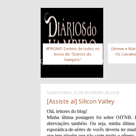
#PROMO Sorteio de todos os
[Anime e Man
livros de "Diários do
- Os Cavale
Vampiro"
QUINTA-FEIRA, 25 DE FEVEREIRO DE 2016
[Assiste aí] Silicon Valley
Olá, leitores do blog!
Minha última postagem foi sobre OITNB. E
abreviações também. Ou seja, minha última 
esporádica-de-séries de vocês deveria ter mud
que tem alguém que não curte muito o gênero.