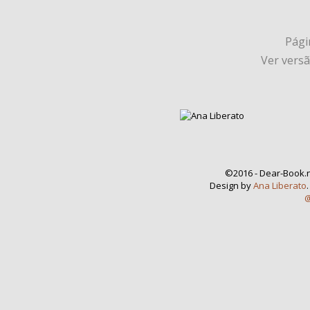
Págin
Ver vers
©2016 - Dear-Book.n
Design by
Ana Liberato
@