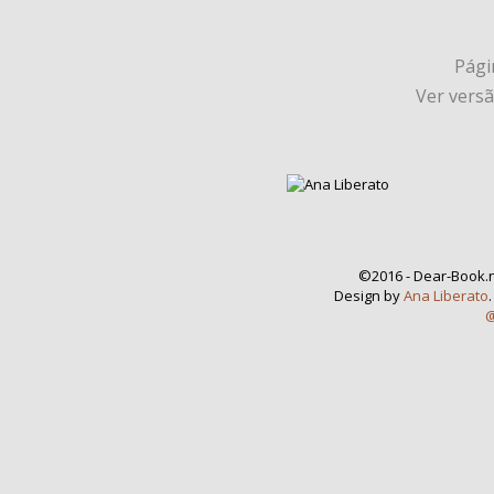
Págin
Ver vers
©2016 - Dear-Book.n
Design by
Ana Liberato
@