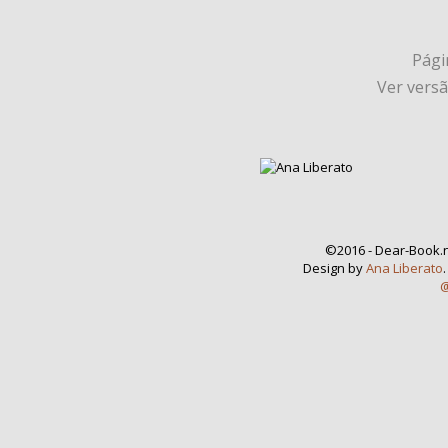
Págin
Ver vers
©2016 - Dear-Book.n
Design by
Ana Liberato
@