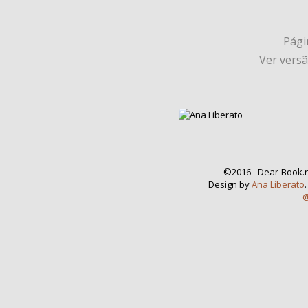
Págin
Ver vers
©2016 - Dear-Book.n
Design by
Ana Liberato
@